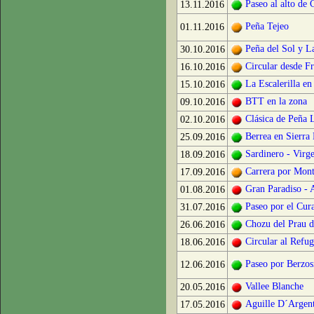
Paseo al alto de 
13.11.2016
Peña Tejeo
01.11.2016
Peña del Sol y L
30.10.2016
Circular desde F
16.10.2016
La Escalerilla en
15.10.2016
BTT en la zona
09.10.2016
Clásica de Peña 
02.10.2016
Berrea en Sierra 
25.09.2016
Sardinero - Virg
18.09.2016
Carrera por Mont
17.09.2016
Gran Paradiso - 
01.08.2016
Paseo por el Cur
31.07.2016
Chozu del Prau d
26.06.2016
Circular al Refug
18.06.2016
Paseo por Berzosi
12.06.2016
Vallee Blanche
20.05.2016
Aguille D´Argent
17.05.2016