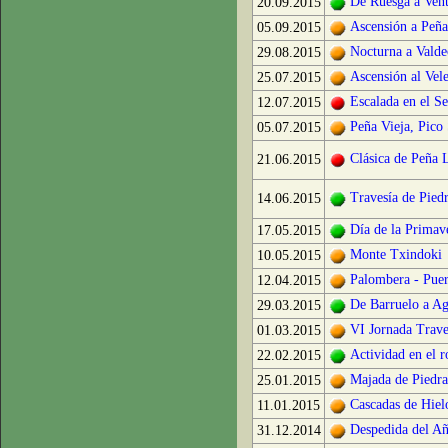
De Ruesga a Vent
20.09.2015
Ascensión a Peña
05.09.2015
Nocturna a Valde
29.08.2015
Ascensión al Vel
25.07.2015
Escalada en el Se
12.07.2015
Peña Vieja, Pico
05.07.2015
Clásica de Peña 
21.06.2015
Travesía de Pied
14.06.2015
Día de la Primav
17.05.2015
Monte Txindoki
10.05.2015
Palombera - Puert
12.04.2015
De Barruelo a Ag
29.03.2015
VI Jornada Trave
01.03.2015
Actividad en el 
22.02.2015
Majada de Piedra
25.01.2015
Cascadas de Hiel
11.01.2015
Despedida del Añ
31.12.2014