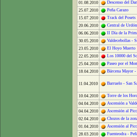
Descenso del Dan
01.08.2010
Peña Carazo
25.07.2010
Track del Posets
15.07.2010
Central de Urdón
20.06.2010
II Día de la Pri
06.06.2010
Valdecebollas - 
30.05.2010
El Hoyo Muerto
23.05.2010
Los 10000 del S
22.05.2010
Paseo por el Mon
25.04.2010
Bárcena Mayor -
18.04.2010
Barruelo - San 
11.04.2010
Torre de los Hor
10.04.2010
Ascensión a Vald
04.04.2010
Ascensión al Pic
04.04.2010
Chozos de la zon
02.04.2010
Ascensión al Pic
01.04.2010
Fuenteodra - Pe
28.03.2010