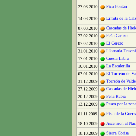
Picu Fontán
27.03.2010
Ermita de la Cal
14.03.2010
Cascadas de Hiel
07.03.2010
Peña Carazo
22.02.2010
El Cerezo
07.02.2010
I Jornada-Traves
31.01.2010
Cuesta Labra
17.01.2010
La Escalerilla
10.01.2010
El Torreón de Va
03.01.2010
Torreón de Valde
31.12.2009
Cascadas de Hiel
27.12.2009
Peña Rubia
20.12.2009
Paseo por la zon
13.12.2009
Pista de la Guerr
01.11.2009
Ascensión al Nar
18.10.2009
Sierra Corisa
18.10.2009