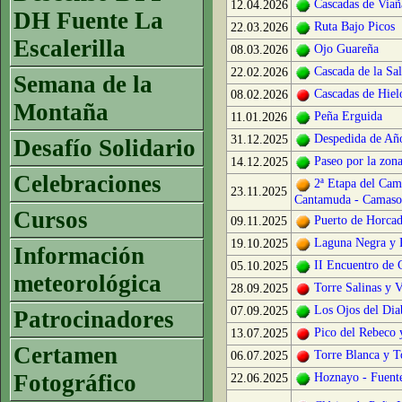
Cascadas de Viañ
12.04.2026
DH Fuente La
Ruta Bajo Picos
22.03.2026
Escalerilla
Ojo Guareña
08.03.2026
Cascada de la Sa
22.02.2026
Semana de la
Cascadas de Hiel
08.02.2026
Montaña
Peña Erguida
11.01.2026
Despedida de Año
31.12.2025
Desafío Solidario
Paseo por la zon
14.12.2025
Celebraciones
2ª Etapa del Cam
23.11.2025
Cantamuda - Camaso
Cursos
Puerto de Horcad
09.11.2025
Laguna Negra y 
19.10.2025
Información
II Encuentro de 
05.10.2025
meteorológica
Torre Salinas y 
28.09.2025
Los Ojos del Dia
07.09.2025
Patrocinadores
Pico del Rebeco 
13.07.2025
Certamen
Torre Blanca y T
06.07.2025
Fotográfico
Hoznayo - Fuente
22.06.2025