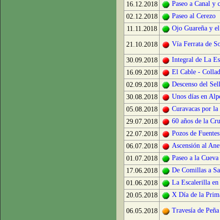
Paseo a Canal y 
16.12.2018
Paseo al Cerezo
02.12.2018
Ojo Guareña y el
11.11.2018
Vía Ferrata de S
21.10.2018
Integral de La Es
30.09.2018
El Cable - Colla
16.09.2018
Descenso del Sel
02.09.2018
Unos días en Alp
30.08.2018
Curavacas por la
05.08.2018
60 años de la Cru
29.07.2018
Pozos de Fuentes
22.07.2018
Ascensión al Ane
06.07.2018
Paseo a la Cueva
01.07.2018
De Comillas a Sa
17.06.2018
La Escalerilla e
01.06.2018
X Día de la Prim
20.05.2018
Travesía de Peña
06.05.2018