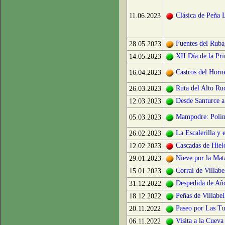
Clásica de Peña 
11.06.2023
Fuentes del Rub
28.05.2023
XII Día de la Pr
14.05.2023
Castros del Horn
16.04.2023
Ruta del Alto Ru
26.03.2023
Desde Santurce a
12.03.2023
Mampodre: Polin
05.03.2023
La Escalerilla y 
26.02.2023
Cascadas de Hiel
12.02.2023
Nieve por la Mata
29.01.2023
Corral de Villabe
15.01.2023
Despedida de Año
31.12.2022
Peñas de Villabe
18.12.2022
Paseo por Las Tu
20.11.2022
Visita a la Cuev
06.11.2022