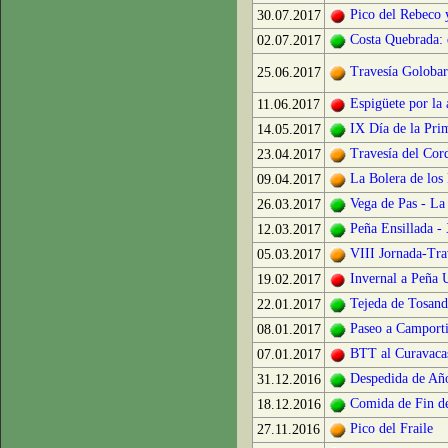
Pico del Rebeco 
30.07.2017
Costa Quebrada: 
02.07.2017
Travesía Golobar
25.06.2017
Espigüete por la 
11.06.2017
IX Día de la Pri
14.05.2017
Travesía del Cor
23.04.2017
La Bolera de los
09.04.2017
Vega de Pas - L
26.03.2017
Peña Ensillada 
12.03.2017
VIII Jornada-Tra
05.03.2017
Invernal a Peña 
19.02.2017
Tejeda de Tosand
22.01.2017
Paseo a Camporti
08.01.2017
BTT al Curavaca
07.01.2017
Despedida de Año
31.12.2016
Comida de Fin de
18.12.2016
Pico del Fraile
27.11.2016