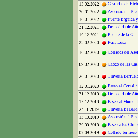
Cascadas de Hiel
13.02.2022
Ascensión al Pic
30.01.2022
Fuente Erguida y
16.01.2022
Despedida de Año
31.12.2021
Puente de la Gue
19.12.2021
Peña Lusa
22.02.2020
Collados del Asó
16.02.2020
Chozo de las Cas
09.02.2020
Travesía Barruel
26.01.2020
Paseo al Corral 
12.01.2020
Despedida de Año
31.12.2019
Paseo al Monte d
15.12.2019
Travesía El Bard
24.11.2019
Ascensión al Pic
13.10.2019
Paseo a los Cinto
29.09.2019
Collado Jermoso 
07.09.2019