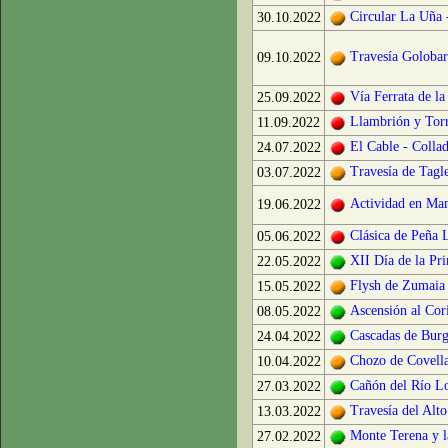
Circular La Uña -
30.10.2022
Travesía Golobar
09.10.2022
Vía Ferrata de l
25.09.2022
Llambrión y Torr
11.09.2022
El Cable - Colla
24.07.2022
Travesía de Tagl
03.07.2022
Actividad en Ma
19.06.2022
Clásica de Peña 
05.06.2022
XII Día de la Pr
22.05.2022
Flysh de Zumaia
15.05.2022
Ascensión al Cor
08.05.2022
Cascadas de Bur
24.04.2022
Chozo de Covella
10.04.2022
Cañón del Río L
27.03.2022
Travesía del Alto
13.03.2022
Monte Terena y 
27.02.2022