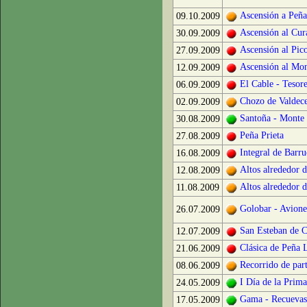
Ascensión a Peñ
09.10.2009
Ascensión al Cur
30.09.2009
Ascensión al Pic
27.09.2009
Ascensión al Mo
12.09.2009
El Cable - Tesor
06.09.2009
Chozo de Valdece
02.09.2009
Santoña - Monte
30.08.2009
Peña Prieta
27.08.2009
Integral de Barru
16.08.2009
Altos alrededor 
12.08.2009
Altos alrededor 
11.08.2009
Golobar - Avione
26.07.2009
San Esteban de C
12.07.2009
Clásica de Peña 
21.06.2009
Recorrido de part
08.06.2009
I Día de la Prim
24.05.2009
Gama - Recuevas
17.05.2009