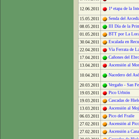
1ª etapa de la In
12.06.2011
Senda del Arcedi
15.05.2011
III Día de la Pri
08.05.2011
BTT por La Lor
01.05.2011
Escalada en Recu
30.04.2011
Vía Ferrata de L
22.04.2011
Cañones del Ebr
17.04.2011
Ascensión al Mon
13.04.2011
Nacedero del As
10.04.2011
Vergaño - San Fel
20.03.2011
Pico Urbión
19.03.2011
Cascadas de Hiel
19.03.2011
Ascensión al Moj
13.03.2011
Pico del Fraile
06.03.2011
Ascensión al Pico
27.02.2011
Ascensión a Cana
27.02.2011