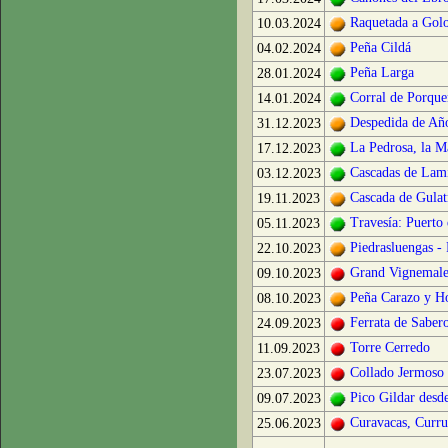
Raquetada a Gol
10.03.2024
Peña Cildá
04.02.2024
Peña Larga
28.01.2024
Corral de Porque
14.01.2024
Despedida de Año
31.12.2023
La Pedrosa, la M
17.12.2023
Cascadas de Lam
03.12.2023
Cascada de Gulat
19.11.2023
Travesía: Puerto
05.11.2023
Piedrasluengas -
22.10.2023
Grand Vignemal
09.10.2023
Peña Carazo y H
08.10.2023
Ferrata de Saber
24.09.2023
Torre Cerredo
11.09.2023
Collado Jermoso
23.07.2023
Pico Gildar desd
09.07.2023
Curavacas, Curru
25.06.2023