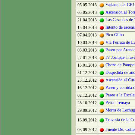
Variante del GR1
05.05.2013
Ascensión al Tor
03.05.2013
Las Cascadas de 
21.04.2013
Intento de ascens
15.04.2013
Pico Gilbo
07.04.2013
Vía Ferrata de L
10.03.2013
Paseo por Arand
03.03.2013
IV Jornada-Trave
27.01.2013
Chozo de Pampo
13.01.2013
Despedida de año
31.12.2012
Ascensión al Cur
23.12.2012
Paseo y comida de
16.12.2012
Paseo a la Escaler
02.12.2012
Peña Tremaya
28.10.2012
Morra de Lechug
29.09.2012
Travesía de la C
16.09.2012
Fuente Dé, Colla
03.09.2012