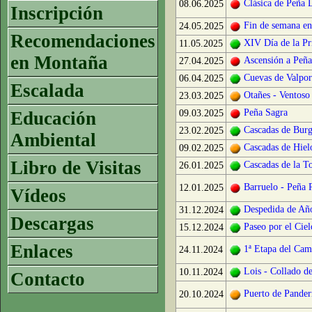
Clásica de Peña 
08.06.2025
Inscripción
Fin de semana e
24.05.2025
Recomendaciones
XIV Día de la P
11.05.2025
en Montaña
Ascensión a Peñ
27.04.2025
Cuevas de Valpo
06.04.2025
Escalada
Otañes - Ventoso 
23.03.2025
Peña Sagra
Educación
09.03.2025
Cascadas de Bur
23.02.2025
Ambiental
Cascadas de Hiel
09.02.2025
Libro de Visitas
Cascadas de la 
26.01.2025
Barruelo - Peña 
12.01.2025
Vídeos
Despedida de Año
31.12.2024
Descargas
Paseo por el Cie
15.12.2024
Enlaces
1ª Etapa del Cam
24.11.2024
Lois - Collado de
10.11.2024
Contacto
Puerto de Pander
20.10.2024