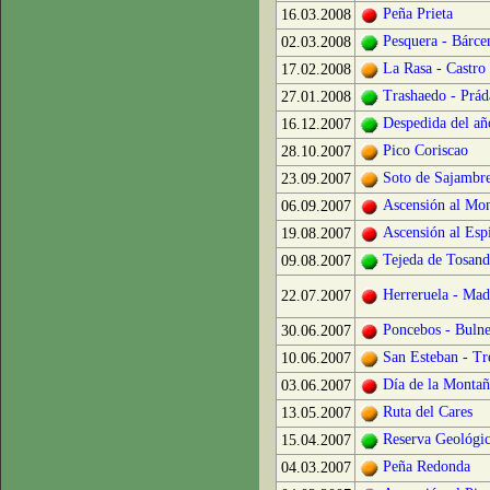
Peña Prieta
16.03.2008
Pesquera - Bárce
02.03.2008
La Rasa - Castro
17.02.2008
Trashaedo - Prád
27.01.2008
Despedida del añ
16.12.2007
Pico Coriscao
28.10.2007
Soto de Sajambre
23.09.2007
Ascensión al Mo
06.09.2007
Ascensión al Esp
19.08.2007
Tejeda de Tosand
09.08.2007
Herreruela - Ma
22.07.2007
Poncebos - Bulne
30.06.2007
San Esteban - Tr
10.06.2007
Día de la Montañ
03.06.2007
Ruta del Cares
13.05.2007
Reserva Geológi
15.04.2007
Peña Redonda
04.03.2007