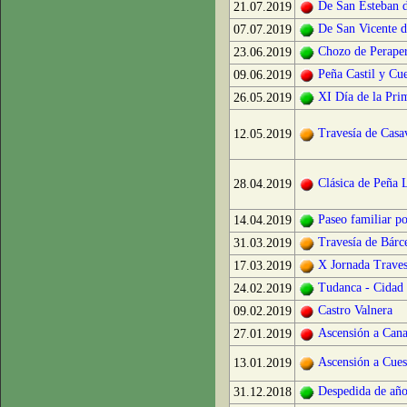
De San Esteban d
21.07.2019
De San Vicente d
07.07.2019
Chozo de Perape
23.06.2019
Peña Castil y Cu
09.06.2019
XI Día de la Pri
26.05.2019
Travesía de Casa
12.05.2019
Clásica de Peña 
28.04.2019
Paseo familiar p
14.04.2019
Travesía de Bárc
31.03.2019
X Jornada Traves
17.03.2019
Tudanca - Cidad
24.02.2019
Castro Valnera
09.02.2019
Ascensión a Cana
27.01.2019
Ascensión a Cues
13.01.2019
Despedida de año
31.12.2018