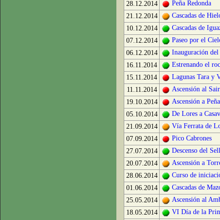
Peña Redonda
28.12.2014
Cascadas de Hiel
21.12.2014
Cascadas de Igua
10.12.2014
Paseo por el Ciel
07.12.2014
Inauguración de
06.12.2014
Estrenando el ro
16.11.2014
Lagunas Tara y V
15.11.2014
Ascensión al Sai
11.11.2014
Ascensión a Peña
19.10.2014
De Lores a Casa
05.10.2014
Vía Ferrata de L
21.09.2014
Pico Cabrones
07.09.2014
Descenso del Sel
27.07.2014
Ascensión a Torr
20.07.2014
Curso de iniciaci
28.06.2014
Cascadas de Mazo
01.06.2014
Ascensión al Am
25.05.2014
VI Día de la Pri
18.05.2014