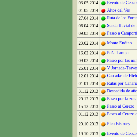
Evento de Geoca
03.05.2014
Altos del Ves
01.05.2014
Ruta de los Fora
27.04.2014
Senda fluvial de
06.04.2014
Paseo a Camporti
09.03.2014
Monte Endino
23.02.2014
Peña Lampa
16.02.2014
Paseo por las mi
09.02.2014
V Jornada-Traves
26.01.2014
Cascadas de Hiel
12.01.2014
Rutas por Canaria
01.01.2014
Despedida de año
31.12.2013
Paseo por la zon
29.12.2013
Paseo al Cerezo
15.12.2013
Paseo al Cerezo 
01.12.2013
Pico Bistruey
20.10.2013
Evento de Geoca
19.10.2013