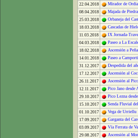
Mirador de Ordia
22.04.2018
Majada de Piedra
08.04.2018
Orbaneja del Cast
25.03.2018
Cascadas de Hiel
18.03.2018
IX Jornada-Trave
11.03.2018
Paseo a La Escal
04.03.2018
Ascensión a Peñ
18.02.2018
Paseo a Camporti
14.01.2018
Despedida del añ
31.12.2017
Ascensión al Coc
17.12.2017
Ascensión al Pic
26.11.2017
Pico Jano desde
12.11.2017
Pico Lezna desde
29.10.2017
Senda Fluvial de
15.10.2017
Vega de Urriellu
01.10.2017
Garganta del Car
17.09.2017
Vía Ferrata de V
03.09.2017
Ascensión al Mo
29.08.2017