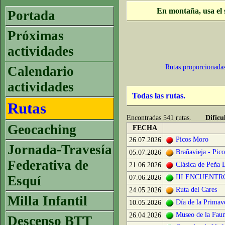
En montaña, usa el 
Portada
Próximas
actividades
Rutas proporcionadas
Calendario
actividades
Todas las rutas.
Rutas
Encontradas 541 rutas.
Dificu
Geocaching
FECHA
Picos Moro
26.07.2026
Jornada-Travesía
Brañavieja - Pic
05.07.2026
Federativa de
Clásica de Peña 
21.06.2026
Esquí
III ENCUENT
07.06.2026
Ruta del Cares
24.05.2026
Milla Infantil
Día de la Primav
10.05.2026
Museo de la Faun
26.04.2026
Descenso BTT