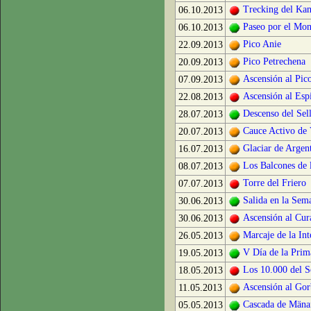
Trecking del Ka
06.10.2013
Paseo por el Mon
06.10.2013
Pico Anie
22.09.2013
Pico Petrechena
20.09.2013
Ascensión al Pico
07.09.2013
Ascensión al Esp
22.08.2013
Descenso del Sel
28.07.2013
Cauce Activo de 
20.07.2013
Glaciar de Argent
16.07.2013
Los Balcones de 
08.07.2013
Torre del Friero
07.07.2013
Salida en la Sem
30.06.2013
Ascensión al Cur
30.06.2013
Marcaje de la Int
26.05.2013
V Día de la Prim
19.05.2013
Los 10.000 del S
18.05.2013
Ascensión al Gor
11.05.2013
Cascada de Mäna
05.05.2013