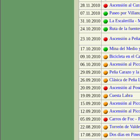
Ascensión al Cur
28.11.2010
Paseo por Villan
07.11.2010
La Escalerilla - 
31.10.2010
Ruta de la fuente
24.10.2010
Ascensión a Peñ
23.10.2010
Mina del Medio y
17.10.2010
Bicicleta en el Ca
09.10.2010
Ascensión al Pic
06.10.2010
Peña Carazo y la
29.09.2010
Clásica de Peña 
26.09.2010
Ascensión al Pos
20.09.2010
Cuesta Labra
19.09.2010
Ascensión al Pic
15.09.2010
Ascensión al Pic
12.09.2010
Carros de Foc - P
05.09.2010
Torreón de Valde
22.08.2010
Dos días en Pine
17.08.2010