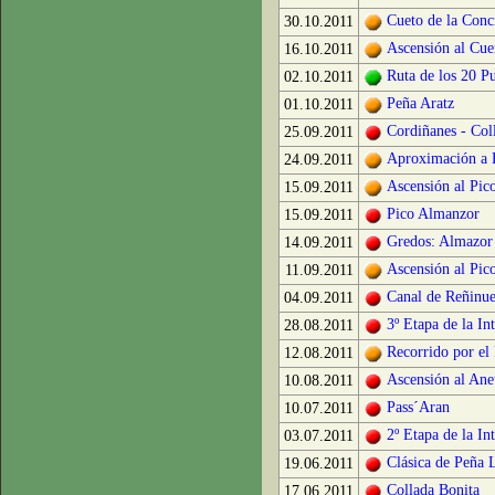
Cueto de la Conci
30.10.2011
Ascensión al Cue
16.10.2011
Ruta de los 20 P
02.10.2011
Peña Aratz
01.10.2011
Cordiñanes - Col
25.09.2011
Aproximación a 
24.09.2011
Ascensión al Pic
15.09.2011
Pico Almanzor
15.09.2011
Gredos: Almazor
14.09.2011
Ascensión al Pic
11.09.2011
Canal de Reñinue
04.09.2011
3º Etapa de la In
28.08.2011
Recorrido por el
12.08.2011
Ascensión al Ane
10.08.2011
Pass´Aran
10.07.2011
2º Etapa de la In
03.07.2011
Clásica de Peña 
19.06.2011
Collada Bonita
17.06.2011