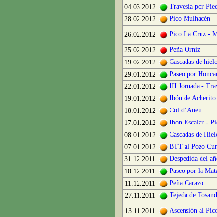
Travesía por Pie
04.03.2012
Pico Mulhacén
28.02.2012
Pico La Cruz - 
26.02.2012
Peña Orniz
25.02.2012
Cascadas de hiel
19.02.2012
Paseo por Honca
29.01.2012
III Jornada - Tra
22.01.2012
Ibón de Acherito
19.01.2012
Col d´Aneu
18.01.2012
Ibon Escalar - Pi
17.01.2012
Cascadas de Hiel
08.01.2012
BTT al Pozo Cur
07.01.2012
Despedida del añ
31.12.2011
Paseo por la Mata
18.12.2011
Peña Carazo
11.12.2011
Tejeda de Tosand
27.11.2011
Ascensión al Pic
13.11.2011