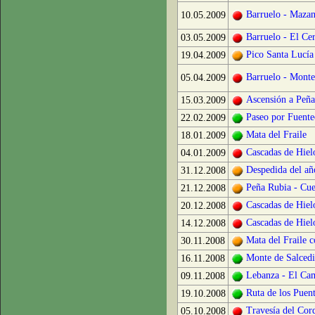
Barruelo - Mazan
10.05.2009
Barruelo - El Ce
03.05.2009
Pico Santa Lucía
19.04.2009
Barruelo - Monte
05.04.2009
Ascensión a Peña
15.03.2009
Paseo por Fuente
22.02.2009
Mata del Fraile
18.01.2009
Cascadas de Hiel
04.01.2009
Despedida del añ
31.12.2008
Peña Rubia - Cue
21.12.2008
Cascadas de Hiel
20.12.2008
Cascadas de Hiel
14.12.2008
Mata del Fraile c
30.11.2008
Monte de Salcedi
16.11.2008
Lebanza - El Ca
09.11.2008
Ruta de los Puen
19.10.2008
Travesía del Cor
05.10.2008