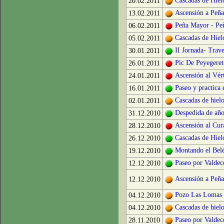
Cascadas de Hiel
20.02.2011
Ascensión a Peñ
13.02.2011
Peña Mayor - Peñ
06.02.2011
Cascadas de Hiel
05.02.2011
II Jornada- Trave
30.01.2011
Pic De Peyegeret
26.01.2011
Ascensión al Vér
24.01.2011
Paseo y practica 
16.01.2011
Cascadas de hielo
02.01.2011
Despedida de año
31.12.2010
Ascensión al Cur
28.12.2010
Cascadas de Hiel
26.12.2010
Montando el Belé
19.12.2010
Paseo por Valdec
12.12.2010
Ascensión a Peñ
12.12.2010
Pozo Las Lomas
04.12.2010
Cascadas de hielo
04.12.2010
Paseo por Valdec
28.11.2010