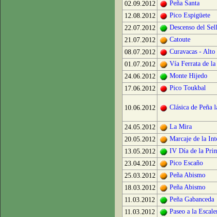
Peña Santa
02.09.2012
Pico Espigüete
12.08.2012
Descenso del Sel
22.07.2012
Catoute
21.07.2012
Curavacas - Alto 
08.07.2012
Vía Ferrata de l
01.07.2012
Monte Hijedo
24.06.2012
Pico Toukbal
17.06.2012
Clásica de Peña l
10.06.2012
La Mira
24.05.2012
Marcaje de la Int
20.05.2012
IV Día de la Prim
13.05.2012
Pico Escaño
23.04.2012
Peña Abismo
25.03.2012
Peña Abismo
18.03.2012
Peña Gabanceda
11.03.2012
Paseo a la Escal
11.03.2012