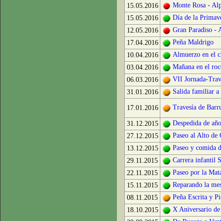
Monte Rosa - Al
15.05.2016
Día de la Primave
15.05.2016
Gran Paradiso - 
12.05.2016
Peña Maldrigo
17.04.2016
Almuerzo en el c
10.04.2016
Mañana en el ro
03.04.2016
VII Jornada-Trav
06.03.2016
Salida familiar a
31.01.2016
Travesía de Barr
17.01.2016
Despedida de año
31.12.2015
Paseo al Alto de
27.12.2015
Paseo y comida d
13.12.2015
Carrera infant
29.11.2015
Paseo por la Mata
22.11.2015
Reparando la mes
15.11.2015
Peña Escrita y P
08.11.2015
X Aniversario de 
18.10.2015