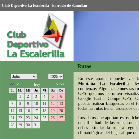
Club Deportivo La Escalerilla - Barruelo de Santullán
Rutas
En este apartado puedes ver 
Montaña La Escalerilla
llev
<<
<
hoy
>
>>
comienzos. Algunas de nuestras rut
Lu
Ma
Mi
Ju
Vi
Sá
Do
GPS que nos permiten visualiz
1
2
3
4
5
6
Google Earth, Compe GPS, Ozi
puedes realizar búsquedas en el f
7
8
9
10
11
12
13
todas las rutas tienen asociados d
14
15
16
17
18
19
20
Los datos que aportan estos fiche
21
22
23
24
25
26
27
de dificultad de las rutas son a 
28
29
30
31
debes estudiar la ruta a seguir
climatológicas del lugar al que quie