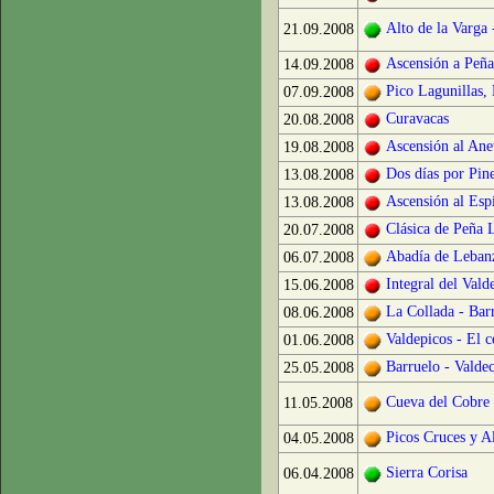
Alto de la Varga 
21.09.2008
Ascensión a Peña
14.09.2008
Pico Lagunillas,
07.09.2008
Curavacas
20.08.2008
Ascensión al Ane
19.08.2008
Dos días por Pin
13.08.2008
Ascensión al Esp
13.08.2008
Clásica de Peña 
20.07.2008
Abadía de Lebanz
06.07.2008
Integral del Vald
15.06.2008
La Collada - Bar
08.06.2008
Valdepicos - El c
01.06.2008
Barruelo - Valdec
25.05.2008
Cueva del Cobre
11.05.2008
Picos Cruces y 
04.05.2008
Sierra Corisa
06.04.2008