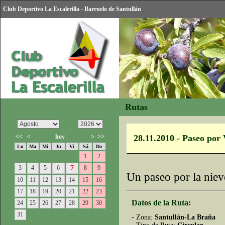
Club Deportivo La Escalerilla - Barruelo de Santullán
Rutas
<<
<
hoy
>
>>
28.11.2010 - Paseo por 
Lu
Ma
Mi
Ju
Vi
Sá
Do
1
2
3
4
5
6
7
8
9
Un paseo por la niev
10
11
12
13
14
15
16
17
18
19
20
21
22
23
Datos de la Ruta:
24
25
26
27
28
29
30
31
- Zona:
Santullán-La Braña