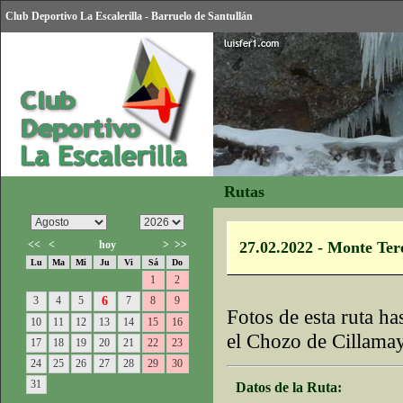
Club Deportivo La Escalerilla - Barruelo de Santullán
Rutas
<<
<
hoy
>
>>
27.02.2022 - Monte Te
Lu
Ma
Mi
Ju
Vi
Sá
Do
1
2
3
4
5
6
7
8
9
Fotos de esta ruta h
10
11
12
13
14
15
16
el Chozo de Cillama
17
18
19
20
21
22
23
24
25
26
27
28
29
30
31
Datos de la Ruta: