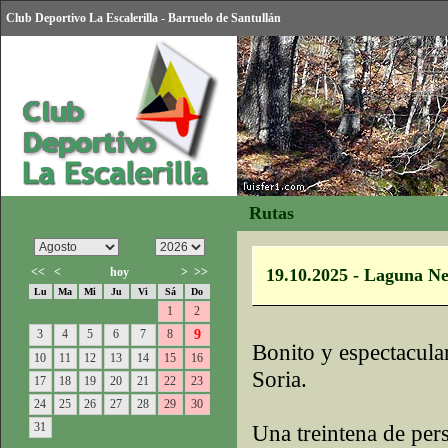
Club Deportivo La Escalerilla - Barruelo de Santullán
Rutas
<<
<
hoy
>
>>
19.10.2025 - Laguna Ne
Lu
Ma
Mi
Ju
Vi
Sá
Do
1
2
3
4
5
6
7
8
9
Bonito y espectacula
10
11
12
13
14
15
16
Soria.
17
18
19
20
21
22
23
24
25
26
27
28
29
30
31
Una treintena de per