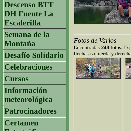
Descenso BTT
DH Fuente La
Escalerilla
Semana de la
Fotos de Varios
Montaña
Encontradas
248
fotos. Esp
flechas izquierda y derech
Desafío Solidario
Celebraciones
Cursos
Información
meteorológica
Patrocinadores
Certamen