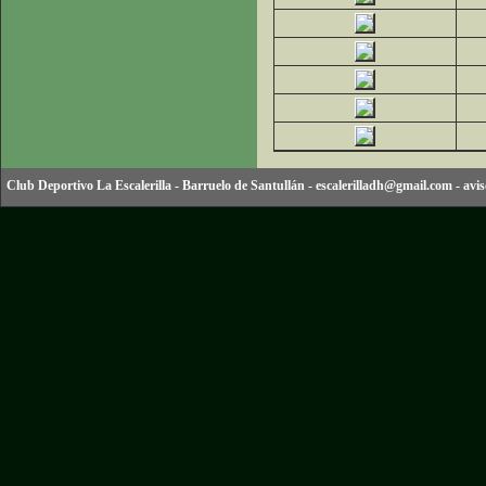
Club Deportivo La Escalerilla
-
Barruelo de Santullán
-
escalerilladh@gmail.com
-
avis