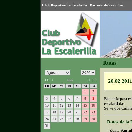
Club Deportivo La Escalerilla - Barruelo de Santullán
Rutas
<<
<
hoy
>
>>
20.02.2011
Lu
Ma
Mi
Ju
Vi
Sá
Do
1
2
3
4
5
6
7
8
9
Buen día para es
escalándolas.
10
11
12
13
14
15
16
Se ve que Carmel
17
18
19
20
21
22
23
24
25
26
27
28
29
30
Datos de la 
31
- Zona:
Santu