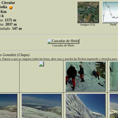
:
Circular
edia
 Km
4 h
ma:
1575 m
ima:
2037 m
Imagen G.E.
Perfil
umulado:
547 m
Cascadas de Hielo
o González (Chapu)
. Espera a que se carguen todas las fotos, abre una y pincha las flechas izquierda y derecha para