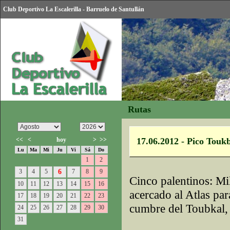
Club Deportivo La Escalerilla - Barruelo de Santullán
Rutas
<<
<
hoy
>
>>
17.06.2012 - Pico Touk
Lu
Ma
Mi
Ju
Vi
Sá
Do
1
2
3
4
5
6
7
8
9
Cinco palentinos: Mi
10
11
12
13
14
15
16
acercado al Atlas par
17
18
19
20
21
22
23
cumbre del Toubkal, 
24
25
26
27
28
29
30
31