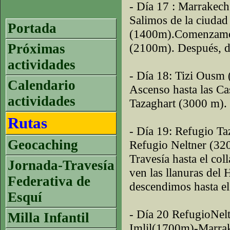
- Día 17 : Marrakec
Salimos de la ciuda
Portada
(1400m).Comenzamos 
Próximas
(2100m). Después, d
actividades
- Día 18: Tizi Ousm
Calendario
Ascenso hasta las Ca
actividades
Tazaghart (3000 m).
Rutas
- Día 19: Refugio T
Geocaching
Refugio Neltner (3
Travesía hasta el co
Jornada-Travesía
ven las llanuras del
Federativa de
descendimos hasta e
Esquí
- Día 20 RefugioNel
Milla Infantil
Imlil(1700m)-Marra