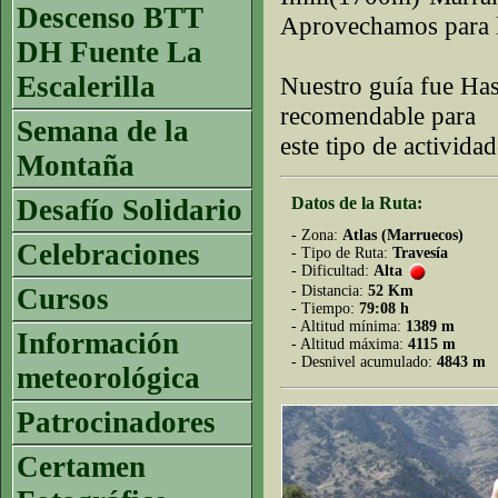
Descenso BTT
Aprovechamos para lu
DH Fuente La
Escalerilla
Nuestro guía fue H
recomendable para
Semana de la
este tipo de activida
Montaña
Desafío Solidario
Datos de la Ruta:
- Zona:
Atlas (Marruecos)
Celebraciones
- Tipo de Ruta:
Travesía
- Dificultad:
Alta
Cursos
- Distancia:
52 Km
- Tiempo:
79:08 h
- Altitud mínima:
1389 m
Información
- Altitud máxima:
4115 m
- Desnivel acumulado:
4843 m
meteorológica
Patrocinadores
Certamen