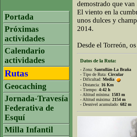
demostrado que van 
El viento en la cumb
Portada
unos dulces y champá
Próximas
2014.
actividades
Desde el Torreón, os
Calendario
actividades
Datos de la Ruta:
- Zona:
Santullán-La Braña
Rutas
- Tipo de Ruta:
Circular
- Dificultad:
Media
Geocaching
- Distancia:
16 Km
- Tiempo:
4:42 h
- Altitud mínima:
1583 m
Jornada-Travesía
- Altitud máxima:
2154 m
- Desnivel acumulado:
682 m
Federativa de
Esquí
Milla Infantil