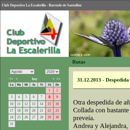
Club Deportivo La Escalerilla - Barruelo de Santullán
Rutas
<<
<
hoy
>
>>
31.12.2013 - Despedida 
Lu
Ma
Mi
Ju
Vi
Sá
Do
1
2
3
4
5
6
7
8
9
Otra despedida de añ
10
11
12
13
14
15
16
Collada con bastante 
17
18
19
20
21
22
23
preveía.
24
25
26
27
28
29
30
31
Andrea y Alejandra,