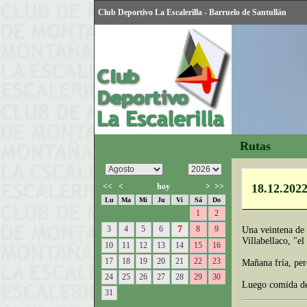
Club Deportivo La Escalerilla - Barruelo de Santullán
Rutas
<<
<
hoy
>
>>
18.12.2022
Lu
Ma
Mi
Ju
Vi
Sá
Do
1
2
3
4
5
6
7
8
9
Una veintena de 
Villabellaco, "e
10
11
12
13
14
15
16
17
18
19
20
21
22
23
Mañana fría, pe
24
25
26
27
28
29
30
Luego comida de 
31