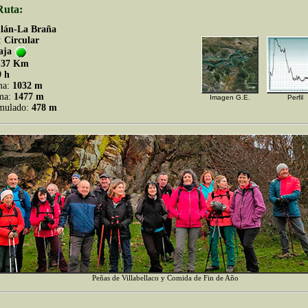
Ruta:
llán-La Braña
:
Circular
aja
.37 Km
9 h
ma:
1032 m
ima:
1477 m
Imagen G.E.
Perfil
umulado:
478 m
Peñas de Villabellaco y Comida de Fin de Año