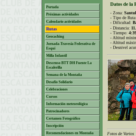
Datos de la 
Portada
- Zona:
Santu
Próximas actividades
- Tipo de Ruta
Calendario actividades
- Dificultad:
B
- Distancia:
11
Rutas
- Tiempo:
4:3
Geocaching
- Altitud míni
- Altitud máx
Jornada-Travesía Federativa de
- Desnivel ac
Esquí
Milla Infantil
Descenso BTT DH Fuente La
Escalerilla
Semana de la Montaña
Desafío Solidario
Celebraciones
Cursos
Información meteorológica
Patrocinadores
Certamen Fotográfico
Inscripción
Recomendaciones en Montaña
Fotos de Varios