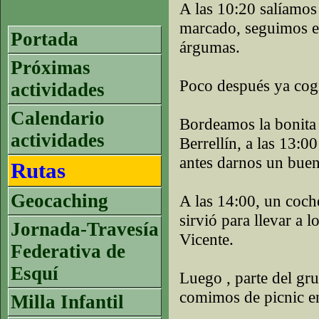
A las 10:20 salíamos
marcado, seguimos el
Portada
árgumas.
Próximas
Poco después ya co
actividades
Calendario
Bordeamos la bonita P
actividades
Berrellín, a las 13:00
antes darnos un bue
Rutas
Geocaching
A las 14:00, un coch
sirvió para llevar a 
Jornada-Travesía
Vicente.
Federativa de
Esquí
Luego , parte del gr
comimos de picnic e
Milla Infantil