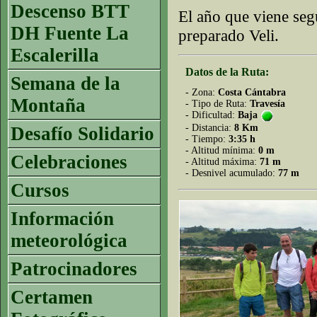
Descenso BTT
El año que viene seg
DH Fuente La
preparado Veli.
Escalerilla
Datos de la Ruta:
Semana de la
- Zona:
Costa Cántabra
Montaña
- Tipo de Ruta:
Travesía
- Dificultad:
Baja
- Distancia:
8 Km
Desafío Solidario
- Tiempo:
3:35 h
- Altitud mínima:
0 m
Celebraciones
- Altitud máxima:
71 m
- Desnivel acumulado:
77 m
Cursos
Información
meteorológica
Patrocinadores
Certamen