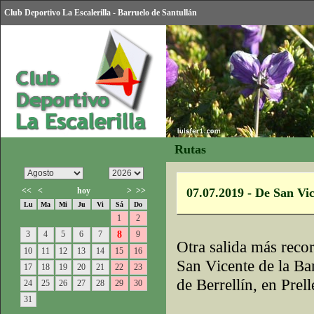
Club Deportivo La Escalerilla - Barruelo de Santullán
Rutas
<<
<
hoy
>
>>
07.07.2019 - De San Vic
Lu
Ma
Mi
Ju
Vi
Sá
Do
1
2
3
4
5
6
7
8
9
Otra salida más recor
10
11
12
13
14
15
16
San Vicente de la Ba
17
18
19
20
21
22
23
de Berrellín, en Prell
24
25
26
27
28
29
30
31