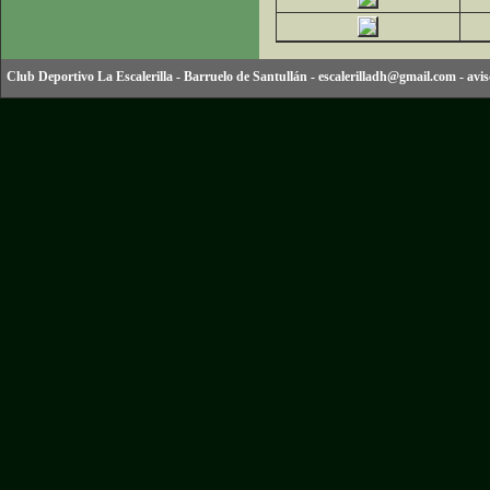
Club Deportivo La Escalerilla
-
Barruelo de Santullán
-
escalerilladh@gmail.com
-
avis