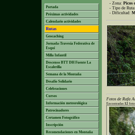
- Zona:
Picos 
Portada
- Tipo de Ruta
- Dificultad:
M
Próximas actividades
Calendario actividades
Rutas
Geocaching
Jornada-Travesía Federativa de
Esquí
Milla Infantil
Descenso BTT DH Fuente La
Escalerilla
Semana de la Montaña
Desafío Solidario
Celebraciones
Cursos
Fotos de Rafa A
Información meteorológica
Encontradas
12
fotos
Patrocinadores
Certamen Fotográfico
Inscripción
Recomendaciones en Montaña