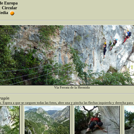
de Europa
:
Circular
edia
Vía Ferrata de la Hermida
ragón
. Espera a que se carguen todas las fotos, abre una y pincha las flechas izquierda y derecha para