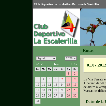
Club Deportivo La Escalerilla - Barruelo de Santullán
Rutas
<<
<
hoy
>
>>
01.07.2012
Lu
Ma
Mi
Ju
Vi
Sá
Do
1
2
3
4
5
6
7
8
9
La Vía Ferrata e
Tibetano de 50 m
10
11
12
13
14
15
16
de altura o vérti
17
18
19
20
21
22
23
Marcamos dificul
24
25
26
27
28
29
30
31
Datos de la 