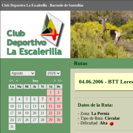
Club Deportivo La Escalerilla - Barruelo de Santullán
Rutas
<<
<
hoy
>
>>
04.06.2006 - BTT Lore
Lu
Ma
Mi
Ju
Vi
Sá
Do
1
2
3
4
5
6
7
8
9
Datos de la Ruta:
10
11
12
13
14
15
16
17
18
19
20
21
22
23
- Zona:
La Pernía
- Tipo de Ruta:
Circular
24
25
26
27
28
29
30
- Dificultad:
Alta
31