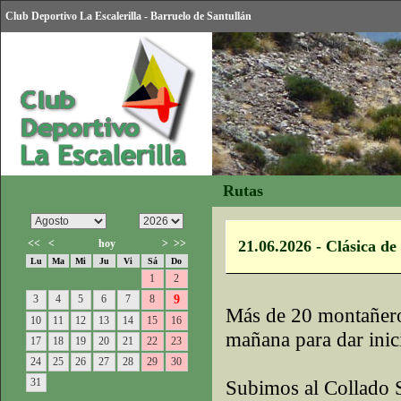
Club Deportivo La Escalerilla - Barruelo de Santullán
Rutas
<<
<
hoy
>
>>
21.06.2026 - Clásica d
Lu
Ma
Mi
Ju
Vi
Sá
Do
1
2
3
4
5
6
7
8
9
Más de 20 montañeros
10
11
12
13
14
15
16
mañana para dar inicio
17
18
19
20
21
22
23
24
25
26
27
28
29
30
31
Subimos al Collado S