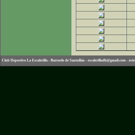
Club Deportivo La Escalerilla
-
Barruelo de Santullán
-
escalerilladh@gmail.com
-
avis