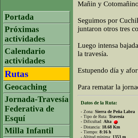
Mañin y Cotomañino
Portada
Seguimos por Cuchil
Próximas
juntaron otros tres 
actividades
Luego intensa bajada
Calendario
la travesía.
actividades
Estupendo día y afo
Rutas
Geocaching
Para rematar la jorn
Jornada-Travesía
Datos de la Ruta:
Federativa de
- Zona:
Sierra de Peña Labra
Esquí
- Tipo de Ruta:
Travesía
- Dificultad:
Alta
- Distancia:
18.68 Km
Milla Infantil
- Tiempo:
8:16 h
- Altitud mínima:
1353 m