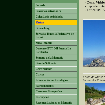
- Zona:
Vidrie
Portada
- Tipo de Ruta
- Dificultad:
A
Próximas actividades
Calendario actividades
Rutas
Geocaching
Jornada-Travesía Federativa de
Esquí
Milla Infantil
Descenso BTT DH Fuente La
Escalerilla
Semana de la Montaña
Desafío Solidario
Celebraciones
Cursos
Fotos de Maite 
Información meteorológica
Encontradas
62
fotos
Patrocinadores
Certamen Fotográfico
Inscripción
Recomendaciones en Montaña