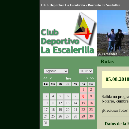
Club Deportivo La Escalerilla - Barruelo de Santullán
Rutas
<<
<
hoy
>
>>
05.08.2018
Lu
Ma
Mi
Ju
Vi
Sá
Do
1
2
3
4
5
6
7
8
9
Salida no progra
Notario, cumbre,
10
11
12
13
14
15
16
17
18
19
20
21
22
23
¡Preciosas fotos!
24
25
26
27
28
29
30
31
Datos de la 