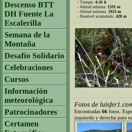
- Tiempo:
4:41 h
Descenso BTT
- Altitud mínima:
1591 m
DH Fuente La
- Altitud máxima:
1923 m
- Desnivel acumulado:
420 m
Escalerilla
Semana de la
Montaña
Desafío Solidario
Celebraciones
Cursos
Información
meteorológica
Fotos de luisfer1.c
Patrocinadores
Encontradas
66
fotos. Espe
izquierda y derecha para n
Certamen