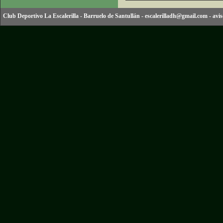
Club Deportivo La Escalerilla
-
Barruelo de Santullán
-
escalerilladh@gmail.com
-
avis