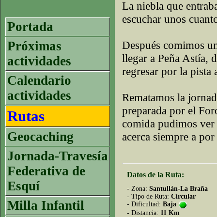
La niebla que entrab
escuchar unos cuanto
Portada
Próximas
Después comimos un 
llegar a Peña Astía,
actividades
regresar por la pista
Calendario
actividades
Rematamos la jornad
preparada por el For
Rutas
comida pudimos ver 
Geocaching
acerca siempre a por 
Jornada-Travesía
Federativa de
Datos de la Ruta:
Esquí
- Zona:
Santullán-La Braña
- Tipo de Ruta:
Circular
Milla Infantil
- Dificultad:
Baja
- Distancia:
11 Km