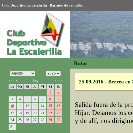
Club Deportivo La Escalerilla - Barruelo de Santullán
Rutas
<<
<
hoy
>
>>
25.09.2016 - Berrea en 
Lu
Ma
Mi
Ju
Vi
Sá
Do
1
2
3
4
5
6
7
8
9
Salida fuera de la pr
10
11
12
13
14
15
16
Híjar. Dejamos los c
17
18
19
20
21
22
23
y de allí, nos dirigi
24
25
26
27
28
29
30
31