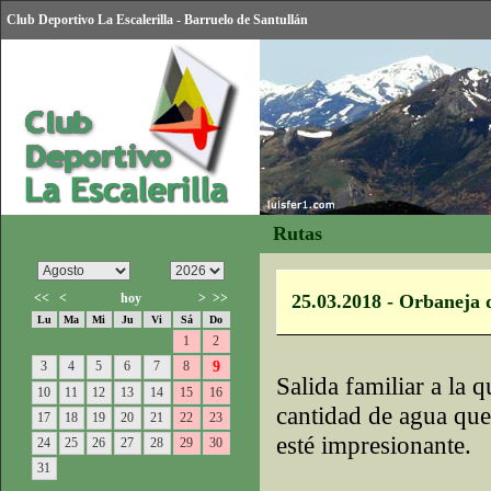
Club Deportivo La Escalerilla - Barruelo de Santullán
Rutas
<<
<
hoy
>
>>
25.03.2018 - Orbaneja d
Lu
Ma
Mi
Ju
Vi
Sá
Do
1
2
3
4
5
6
7
8
9
Salida familiar a la 
10
11
12
13
14
15
16
cantidad de agua que
17
18
19
20
21
22
23
esté impresionante.
24
25
26
27
28
29
30
31