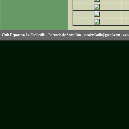
Club Deportivo La Escalerilla
-
Barruelo de Santullán
-
escalerilladh@gmail.com
-
avis