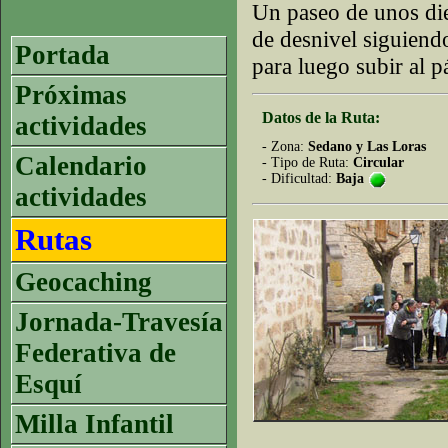
Un paseo de unos die
de desnivel siguiend
Portada
para luego subir al 
Próximas
Datos de la Ruta:
actividades
- Zona:
Sedano y Las Loras
Calendario
- Tipo de Ruta:
Circular
- Dificultad:
Baja
actividades
Rutas
Geocaching
Jornada-Travesía
Federativa de
Esquí
Milla Infantil