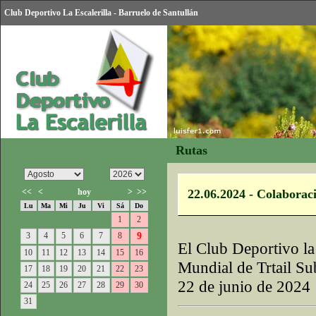
Club Deportivo La Escalerilla - Barruelo de Santullán
Rutas
<<
<
hoy
>
>>
22.06.2024 - Colaborac
Lu
Ma
Mi
Ju
Vi
Sá
Do
1
2
3
4
5
6
7
8
9
El Club Deportivo la 
10
11
12
13
14
15
16
Mundial de Trtail Su
17
18
19
20
21
22
23
22 de junio de 2024
24
25
26
27
28
29
30
31