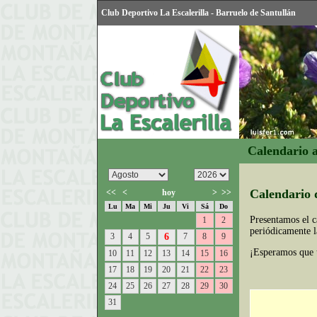
Club Deportivo La Escalerilla - Barruelo de Santullán
Calendario a
Calendario 
<<
<
hoy
>
>>
Lu
Ma
Mi
Ju
Vi
Sá
Do
Presentamos el ca
1
2
periódicamente 
3
4
5
6
7
8
9
¡Esperamos que 
10
11
12
13
14
15
16
17
18
19
20
21
22
23
24
25
26
27
28
29
30
31