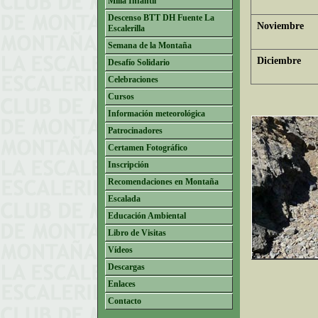
Milla Infantil
Descenso BTT DH Fuente La
Noviembre
Escalerilla
Semana de la Montaña
Diciembre
Desafío Solidario
Celebraciones
Cursos
Información meteorológica
Patrocinadores
Certamen Fotográfico
Inscripción
Recomendaciones en Montaña
Escalada
Educación Ambiental
Libro de Visitas
Vídeos
Descargas
Enlaces
Contacto