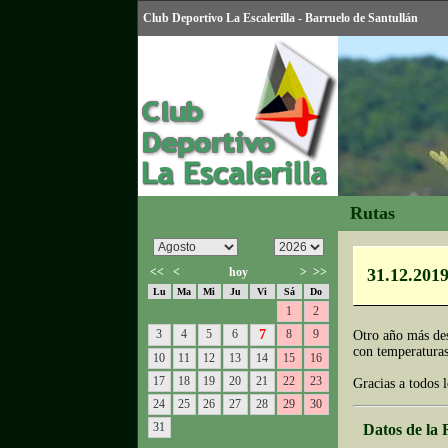
Club Deportivo La Escalerilla - Barruelo de Santullán
Rutas
<<
<
hoy
>
>>
31.12.2019
Lu
Ma
Mi
Ju
Vi
Sá
Do
1
2
3
4
5
6
7
8
9
Otro año más des
con temperaturas
10
11
12
13
14
15
16
17
18
19
20
21
22
23
Gracias a todos 
24
25
26
27
28
29
30
31
Datos de la 