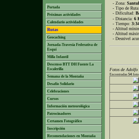
- Zona:
Santu
Portada
- Tipo de Ruta
- Dificultad:
B
Próximas actividades
- Distancia:
6
Calendario actividades
- Tiempo:
3:3
- Altitud míni
Rutas
- Altitud máx
Geocaching
- Desnivel ac
Jornada-Travesía Federativa de
Esquí
Milla Infantil
Descenso BTT DH Fuente La
Escalerilla
Fotos de Adolfo 
Encontradas
54
fotos
Semana de la Montaña
Desafío Solidario
Celebraciones
Cursos
Información meteorológica
Patrocinadores
Certamen Fotográfico
Inscripción
Recomendaciones en Montaña