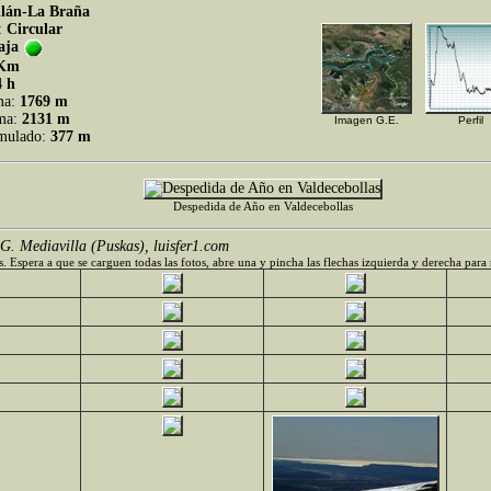
llán-La Braña
:
Circular
aja
 Km
4 h
ma:
1769 m
ima:
2131 m
Imagen G.E.
Perfil
umulado:
377 m
Despedida de Año en Valdecebollas
G. Mediavilla (Puskas), luisfer1.com
. Espera a que se carguen todas las fotos, abre una y pincha las flechas izquierda y derecha para