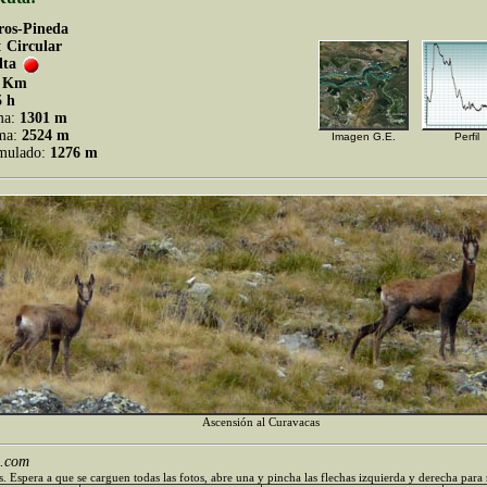
ros-Pineda
:
Circular
lta
 Km
5 h
ma:
1301 m
ima:
2524 m
Imagen G.E.
Perfil
umulado:
1276 m
Ascensión al Curavacas
1.com
. Espera a que se carguen todas las fotos, abre una y pincha las flechas izquierda y derecha para