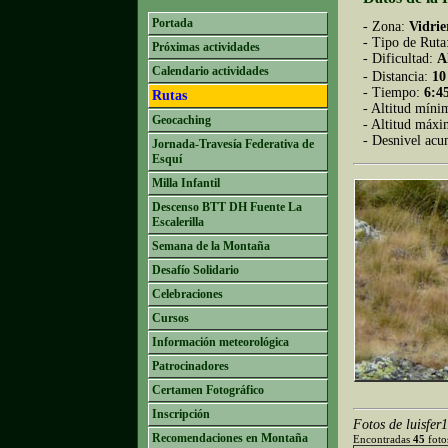
Portada
- Zona:
Vidrie
- Tipo de Ruta
Próximas actividades
- Dificultad:
A
Calendario actividades
- Distancia:
10
- Tiempo:
6:4
Rutas
- Altitud míni
Geocaching
- Altitud máx
- Desnivel ac
Jornada-Travesía Federativa de
Esquí
Milla Infantil
Descenso BTT DH Fuente La
Escalerilla
Semana de la Montaña
Desafío Solidario
Celebraciones
Cursos
Información meteorológica
Patrocinadores
Certamen Fotográfico
Inscripción
Fotos de luisfer
Recomendaciones en Montaña
Encontradas
45
fotos