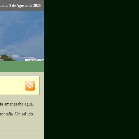
bado, 8 de Agosto de 2026
día amenazaba agua,
 montaña. Un saludo