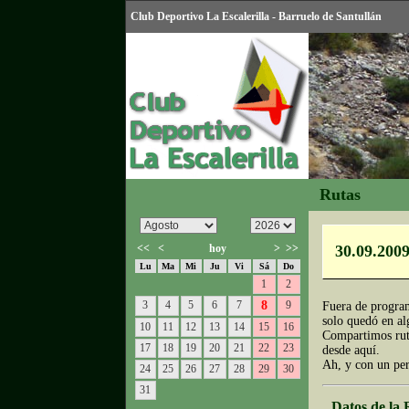
Club Deportivo La Escalerilla - Barruelo de Santullán
Rutas
<<
<
hoy
>
>>
30.09.2009
Lu
Ma
Mi
Ju
Vi
Sá
Do
1
2
3
4
5
6
7
8
9
Fuera de program
solo quedó en alg
10
11
12
13
14
15
16
Compartimos ruta
17
18
19
20
21
22
23
desde aquí.
Ah, y con un per
24
25
26
27
28
29
30
31
Datos de la 