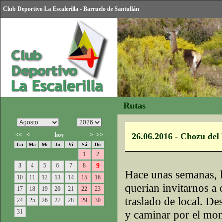
Club Deportivo La Escalerilla - Barruelo de Santullán
Rutas
<<
<
hoy
>
>>
26.06.2016 - Chozu del
Lu
Ma
Mi
Ju
Vi
Sá
Do
1
2
3
4
5
6
7
8
9
Hace unas semanas, l
10
11
12
13
14
15
16
querían invitarnos a
17
18
19
20
21
22
23
traslado de local. D
24
25
26
27
28
29
30
31
y caminar por el mon