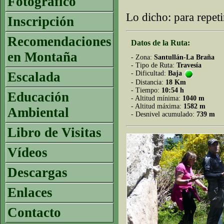
Fotográfico
Lo dicho: para repeti
Inscripción
Recomendaciones
Datos de la Ruta:
en Montaña
- Zona:
Santullán-La Braña
- Tipo de Ruta:
Travesía
Escalada
- Dificultad:
Baja
- Distancia:
18 Km
- Tiempo:
10:54 h
Educación
- Altitud mínima:
1040 m
- Altitud máxima:
1582 m
Ambiental
- Desnivel acumulado:
739 m
Libro de Visitas
Vídeos
Descargas
Enlaces
Contacto