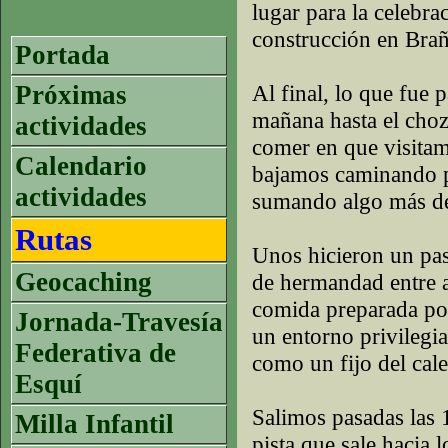
lugar para la celebra
construcción en Brañ
Portada
Próximas
Al final, lo que fue 
mañana hasta el choz
actividades
comer en que visitam
Calendario
bajamos caminando po
actividades
sumando algo más de
Rutas
Unos hicieron un pase
Geocaching
de hermandad entre 
comida preparada por
Jornada-Travesía
un entorno privilegi
Federativa de
como un fijo del cale
Esquí
Salimos pasadas las 
Milla Infantil
pista que sale hacia 