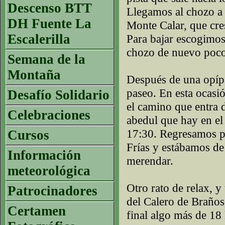
Descenso BTT
Llegamos al chozo a 
DH Fuente La
Monte Calar, que cre
Escalerilla
Para bajar escogimos
chozo de nuevo poco 
Semana de la
Montaña
Después de una opípa
paseo. En esta ocasi
Desafío Solidario
el camino que entra 
Celebraciones
abedul que hay en el
17:30. Regresamos po
Cursos
Frías y estábamos de 
Información
merendar.
meteorológica
Otro rato de relax, y
Patrocinadores
del Calero de Braños
Certamen
final algo más de 18