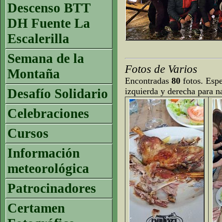
Descenso BTT
DH Fuente La
Escalerilla
Semana de la
Fotos de Varios
Montaña
Encontradas
80
fotos. Espe
Desafío Solidario
izquierda y derecha para n
Celebraciones
Cursos
Información
meteorológica
Patrocinadores
Certamen