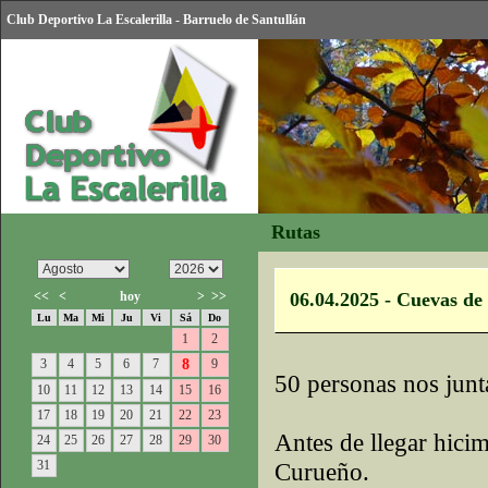
Club Deportivo La Escalerilla - Barruelo de Santullán
Rutas
<<
<
hoy
>
>>
06.04.2025 - Cuevas de
Lu
Ma
Mi
Ju
Vi
Sá
Do
1
2
3
4
5
6
7
8
9
50 personas nos junt
10
11
12
13
14
15
16
17
18
19
20
21
22
23
Antes de llegar hici
24
25
26
27
28
29
30
31
Curueño.