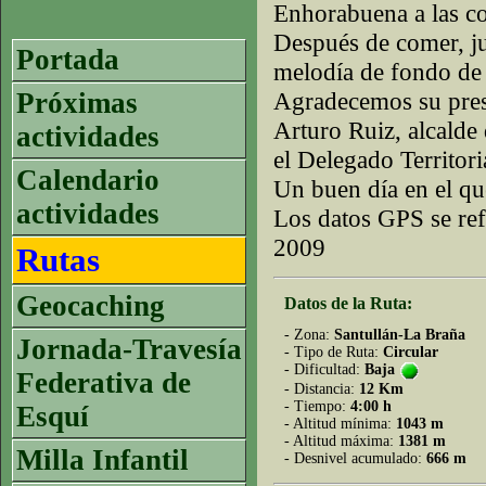
Enhorabuena a las co
Después de comer, ju
Portada
melodía de fondo de
Próximas
Agradecemos su pres
Arturo Ruiz, alcalde
actividades
el Delegado Territori
Calendario
Un buen día en el q
actividades
Los datos GPS se ref
2009
Rutas
Geocaching
Datos de la Ruta:
- Zona:
Santullán-La Braña
Jornada-Travesía
- Tipo de Ruta:
Circular
- Dificultad:
Baja
Federativa de
- Distancia:
12 Km
- Tiempo:
4:00 h
Esquí
- Altitud mínima:
1043 m
- Altitud máxima:
1381 m
Milla Infantil
- Desnivel acumulado:
666 m