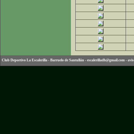
Club Deportivo La Escalerilla
-
Barruelo de Santullán
-
escalerilladh@gmail.com
-
avis