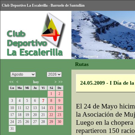
Club Deportivo La Escalerilla - Barruelo de Santullán
Rutas
<<
<
hoy
>
>>
24.05.2009 - I Día de l
Lu
Ma
Mi
Ju
Vi
Sá
Do
1
2
3
4
5
6
7
8
9
El 24 de Mayo hicimo
10
11
12
13
14
15
16
la Asociación de Muj
17
18
19
20
21
22
23
Luego en la chopera 
24
25
26
27
28
29
30
31
repartieron 150 raci