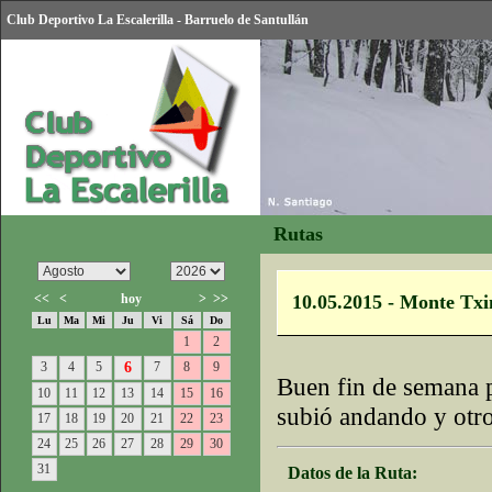
Club Deportivo La Escalerilla - Barruelo de Santullán
Rutas
<<
<
hoy
>
>>
10.05.2015 - Monte Txi
Lu
Ma
Mi
Ju
Vi
Sá
Do
1
2
3
4
5
6
7
8
9
Buen fin de semana p
10
11
12
13
14
15
16
subió andando y otro
17
18
19
20
21
22
23
24
25
26
27
28
29
30
31
Datos de la Ruta: