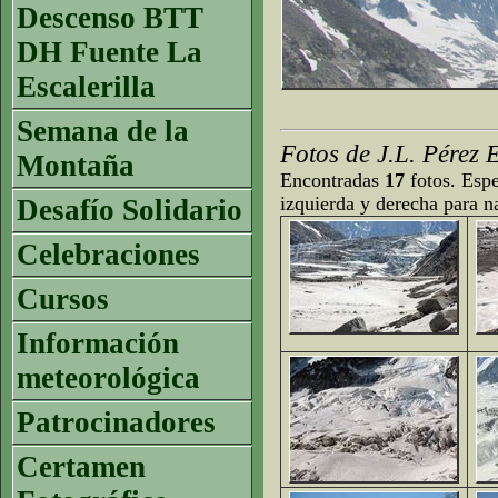
Descenso BTT
DH Fuente La
Escalerilla
Semana de la
Fotos de J.L. Pérez 
Montaña
Encontradas
17
fotos. Espe
izquierda y derecha para n
Desafío Solidario
Celebraciones
Cursos
Información
meteorológica
Patrocinadores
Certamen