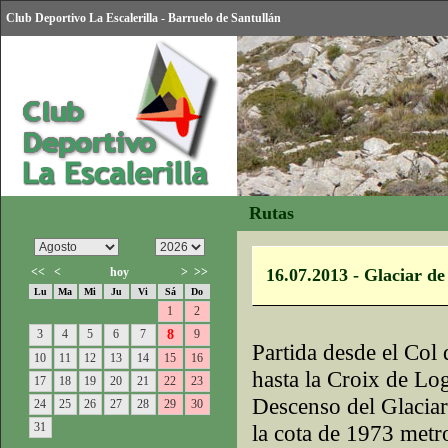
Club Deportivo La Escalerilla - Barruelo de Santullán
Rutas
<<
<
hoy
>
>>
16.07.2013 - Glaciar de
Lu
Ma
Mi
Ju
Vi
Sá
Do
1
2
3
4
5
6
7
8
9
Partida desde el Col
10
11
12
13
14
15
16
hasta la Croix de Lo
17
18
19
20
21
22
23
Descenso del Glaciar
24
25
26
27
28
29
30
31
la cota de 1973 metro