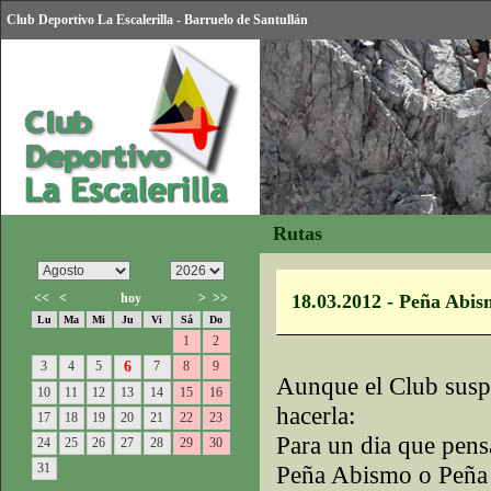
Club Deportivo La Escalerilla - Barruelo de Santullán
Rutas
<<
<
hoy
>
>>
18.03.2012 - Peña Abi
Lu
Ma
Mi
Ju
Vi
Sá
Do
1
2
3
4
5
6
7
8
9
Aunque el Club suspe
10
11
12
13
14
15
16
hacerla:
17
18
19
20
21
22
23
Para un dia que pens
24
25
26
27
28
29
30
31
Peña Abismo o Peña V