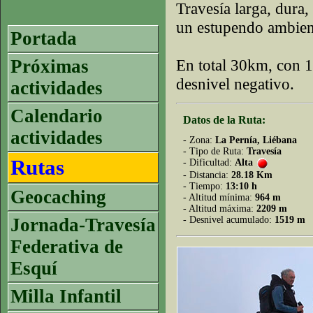
Travesía larga, dura,
un estupendo ambien
Portada
Próximas
En total 30km, con 
desnivel negativo.
actividades
Calendario
Datos de la Ruta:
actividades
- Zona:
La Pernía, Liébana
- Tipo de Ruta:
Travesía
Rutas
- Dificultad:
Alta
- Distancia:
28.18 Km
- Tiempo:
13:10 h
Geocaching
- Altitud mínima:
964 m
- Altitud máxima:
2209 m
Jornada-Travesía
- Desnivel acumulado:
1519 m
Federativa de
Esquí
Milla Infantil