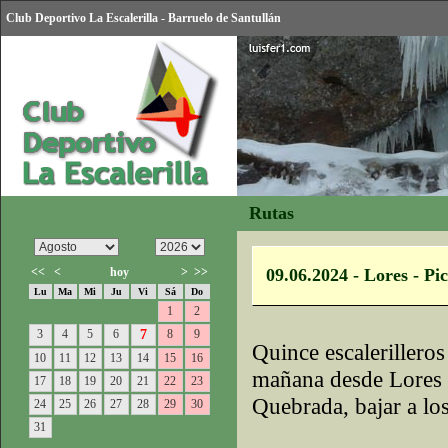
Club Deportivo La Escalerilla - Barruelo de Santullán
Rutas
<<
<
hoy
>
>>
09.06.2024 - Lores - Pi
Lu
Ma
Mi
Ju
Vi
Sá
Do
1
2
3
4
5
6
7
8
9
Quince escalerillero
10
11
12
13
14
15
16
mañana desde Lores p
17
18
19
20
21
22
23
Quebrada, bajar a lo
24
25
26
27
28
29
30
31