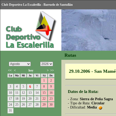
Club Deportivo La Escalerilla - Barruelo de Santullán
Rutas
<<
<
hoy
>
>>
29.10.2006 - San Mamé
Lu
Ma
Mi
Ju
Vi
Sá
Do
1
2
3
4
5
6
7
8
9
Datos de la Ruta:
10
11
12
13
14
15
16
17
18
19
20
21
22
23
- Zona:
Sierra de Peña Sagra
- Tipo de Ruta:
Circular
24
25
26
27
28
29
30
- Dificultad:
Media
31