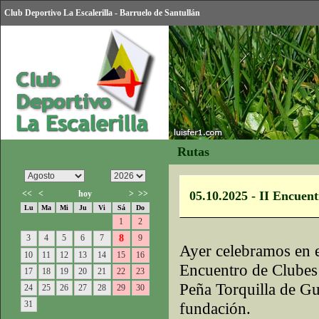
Club Deportivo La Escalerilla - Barruelo de Santullán
Rutas
<<
<
hoy
>
>>
05.10.2025 - II Encuen
Lu
Ma
Mi
Ju
Vi
Sá
Do
1
2
3
4
5
6
7
8
9
Ayer celebramos en el
10
11
12
13
14
15
16
Encuentro de Clubes
17
18
19
20
21
22
23
Peña Torquilla de Gu
24
25
26
27
28
29
30
31
fundación.