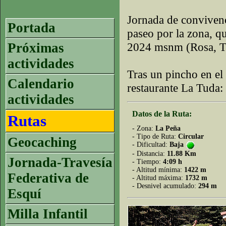
Jornada de conviven
Portada
paseo por la zona, qu
Próximas
2024 msnm (Rosa, Ti
actividades
Tras un pincho en el
Calendario
restaurante La Tuda:
actividades
Datos de la Ruta:
Rutas
- Zona:
La Peña
- Tipo de Ruta:
Circular
Geocaching
- Dificultad:
Baja
- Distancia:
11.88 Km
Jornada-Travesía
- Tiempo:
4:09 h
- Altitud mínima:
1422 m
Federativa de
- Altitud máxima:
1732 m
- Desnivel acumulado:
294 m
Esquí
Milla Infantil