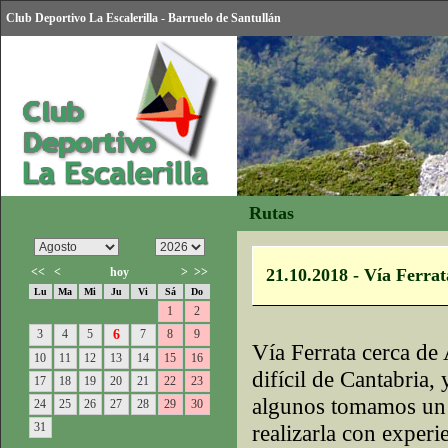
Club Deportivo La Escalerilla - Barruelo de Santullán
Rutas
<<
<
hoy
>
>>
21.10.2018 - Vía Ferra
Lu
Ma
Mi
Ju
Vi
Sá
Do
1
2
3
4
5
6
7
8
9
Vía Ferrata cerca de
10
11
12
13
14
15
16
difícil de Cantabria,
17
18
19
20
21
22
23
algunos tomamos un d
24
25
26
27
28
29
30
31
realizarla con experie