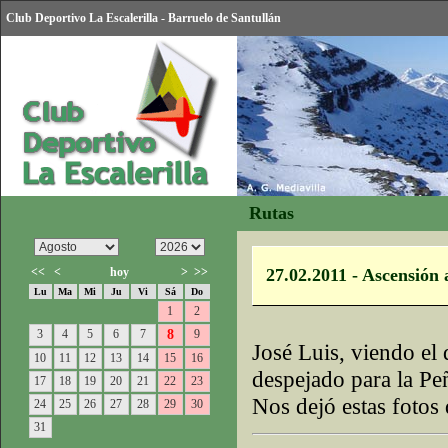
Club Deportivo La Escalerilla - Barruelo de Santullán
Rutas
<<
<
hoy
>
>>
27.02.2011 - Ascensión a
Lu
Ma
Mi
Ju
Vi
Sá
Do
1
2
3
4
5
6
7
8
9
José Luis, viendo el
10
11
12
13
14
15
16
despejado para la Peñ
17
18
19
20
21
22
23
Nos dejó estas fotos
24
25
26
27
28
29
30
31