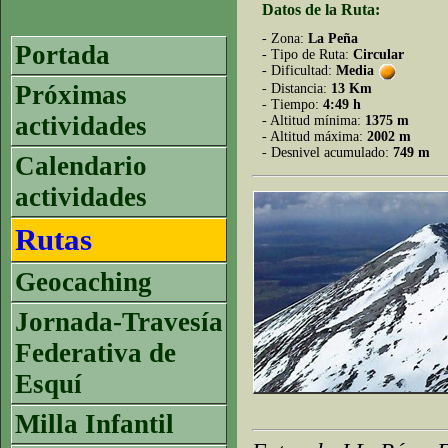
Datos de la Ruta:
- Zona:
La Peña
Portada
- Tipo de Ruta:
Circular
- Dificultad:
Media
Próximas
- Distancia:
13 Km
- Tiempo:
4:49 h
actividades
- Altitud mínima:
1375 m
- Altitud máxima:
2002 m
- Desnivel acumulado:
749 m
Calendario
actividades
Rutas
Geocaching
Jornada-Travesía
Federativa de
Esquí
Milla Infantil