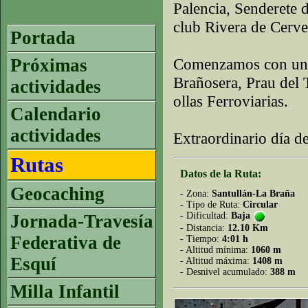
Palencia, Senderete 
club Rivera de Cerve
Portada
Próximas
Comenzamos con una 
Brañosera, Prau del 
actividades
ollas Ferroviarias.
Calendario
actividades
Extraordinario día d
Rutas
Datos de la Ruta:
Geocaching
- Zona:
Santullán-La Braña
- Tipo de Ruta:
Circular
- Dificultad:
Baja
Jornada-Travesía
- Distancia:
12.10 Km
Federativa de
- Tiempo:
4:01 h
- Altitud mínima:
1060 m
Esquí
- Altitud máxima:
1408 m
- Desnivel acumulado:
388 m
Milla Infantil