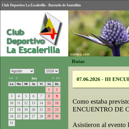
Club Deportivo La Escalerilla - Barruelo de Santullán
Rutas
<<
<
hoy
>
>>
07.06.2026 - III 
Lu
Ma
Mi
Ju
Vi
Sá
Do
1
2
3
4
5
6
7
8
9
Como estaba previsto
10
11
12
13
14
15
16
ENCUENTRO DE C
17
18
19
20
21
22
23
24
25
26
27
28
29
30
31
Asistieron al evento 