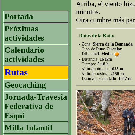
Arriba, el viento hi
minutos.
Portada
Otra cumbre más par
Próximas
Datos de la Ruta:
actividades
- Zona:
Sierra de la Demanda
Calendario
- Tipo de Ruta:
Circular
- Dificultad:
Media
actividades
- Distancia:
16 Km
- Tiempo:
5:18 h
- Altitud mínima:
1035 m
Rutas
- Altitud máxima:
2150 m
- Desnivel acumulado:
1347 m
Geocaching
Jornada-Travesía
Federativa de
Esquí
Milla Infantil