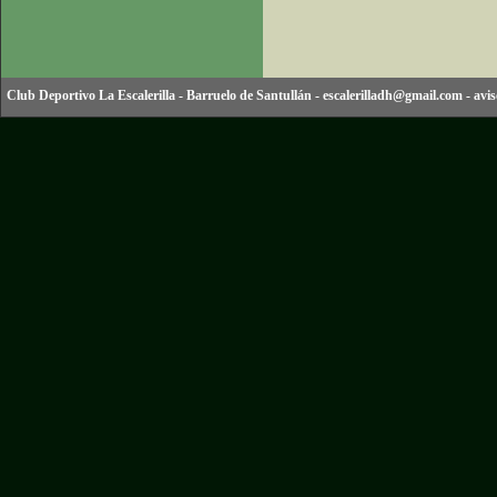
Club Deportivo La Escalerilla
-
Barruelo de Santullán
-
escalerilladh@gmail.com
-
avis