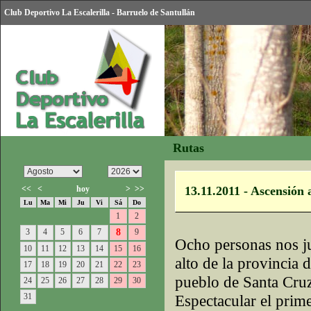
Club Deportivo La Escalerilla - Barruelo de Santullán
Rutas
<<
<
hoy
>
>>
13.11.2011 - Ascensión 
Lu
Ma
Mi
Ju
Vi
Sá
Do
1
2
3
4
5
6
7
8
9
Ocho personas nos ju
10
11
12
13
14
15
16
alto de la provincia 
17
18
19
20
21
22
23
pueblo de Santa Cruz
24
25
26
27
28
29
30
31
Espectacular el prim