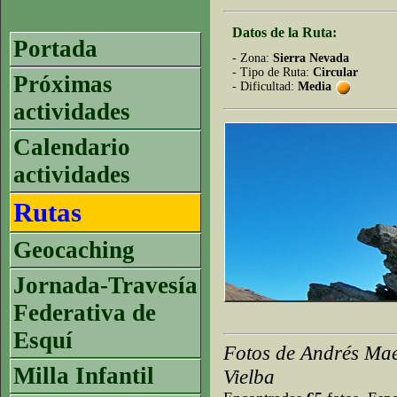
Datos de la Ruta:
Portada
- Zona:
Sierra Nevada
- Tipo de Ruta:
Circular
Próximas
- Dificultad:
Media
actividades
Calendario
actividades
Rutas
Geocaching
Jornada-Travesía
Federativa de
Esquí
Fotos de Andrés Maes
Milla Infantil
Vielba