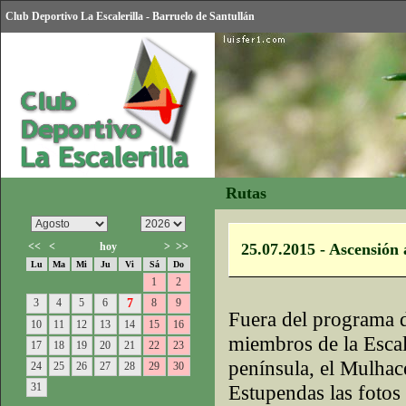
Club Deportivo La Escalerilla - Barruelo de Santullán
Rutas
<<
<
hoy
>
>>
25.07.2015 - Ascensión 
Lu
Ma
Mi
Ju
Vi
Sá
Do
1
2
3
4
5
6
7
8
9
Fuera del programa d
10
11
12
13
14
15
16
miembros de la Escale
17
18
19
20
21
22
23
península, el Mulhac
24
25
26
27
28
29
30
31
Estupendas las fotos