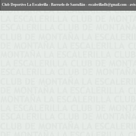
Club Deportivo La Escalerilla
-
Barruelo de Santullán
-
escalerilladh@gmail.com
-
avis