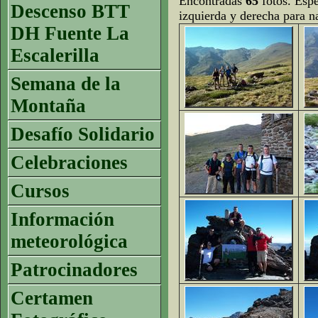
Encontradas
65
fotos. Espe
Descenso BTT
izquierda y derecha para n
DH Fuente La
Escalerilla
Semana de la
Montaña
Desafío Solidario
Celebraciones
Cursos
Información
meteorológica
Patrocinadores
Certamen