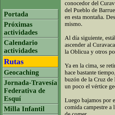
conocedor del Curava
del Pueblo de Barrue
Portada
en esta montaña. Des
Próximas
mismo.
actividades
Al día siguiente, est
Calendario
ascender al Curavaca
actividades
la Oblicua y otros po
Rutas
Ya en la cima, se ret
Geocaching
hace bastante tiempo
buzón de la Cruz de 
Jornada-Travesía
un poco el vértice ge
Federativa de
Esquí
Luego bajamos por el
comida campestre a la
Milla Infantil
de comer.