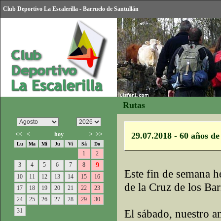
Club Deportivo La Escalerilla - Barruelo de Santullán
Rutas
<<
<
hoy
>
>>
29.07.2018 - 60 años de
Lu
Ma
Mi
Ju
Vi
Sá
Do
1
2
3
4
5
6
7
8
9
Este fin de semana h
10
11
12
13
14
15
16
de la Cruz de los Ba
17
18
19
20
21
22
23
24
25
26
27
28
29
30
31
El sábado, nuestro a