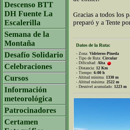
Descenso BTT
DH Fuente La
Gracias a todos los p
Escalerilla
preparó y a Tente po
Semana de la
Montaña
Datos de la Ruta:
Desafío Solidario
- Zona:
Vidrieros-Pineda
- Tipo de Ruta:
Circular
- Dificultad:
Alta
Celebraciones
- Distancia:
12 Km
- Tiempo:
6:00 h
Cursos
- Altitud mínima:
1330 m
- Altitud máxima:
2522 m
- Desnivel acumulado:
1223 m
Información
meteorológica
Patrocinadores
Certamen