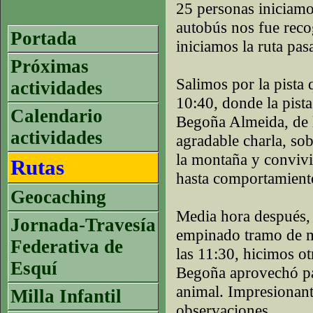
25 personas iniciamo
autobús nos fue reco
Portada
iniciamos la ruta pas
Próximas
Salimos por la pista 
actividades
10:40, donde la pist
Calendario
Begoña Almeida, de 
actividades
agradable charla, so
la montaña y convivi
Rutas
hasta comportamiento
Geocaching
Media hora después,
Jornada-Travesía
empinado tramo de m
Federativa de
las 11:30, hicimos o
Esquí
Begoña aprovechó par
animal. Impresionant
Milla Infantil
observaciones.