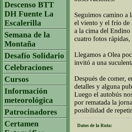
Descenso BTT
DH Fuente La
Seguimos camino a l
Escalerilla
el viento y el frío d
a la cima del Endino
Semana de la
cuatro fotos rápidas
Montaña
Llegamos a Olea poco
Desafío Solidario
invitó a una suculen
Celebraciones
Después de comer, en
Cursos
detalles y alguna pu
Información
Luego el autobús nos
meteorológica
por rematada la jorn
posibilidad de repeti
Patrocinadores
Certamen
Datos de la Ruta: