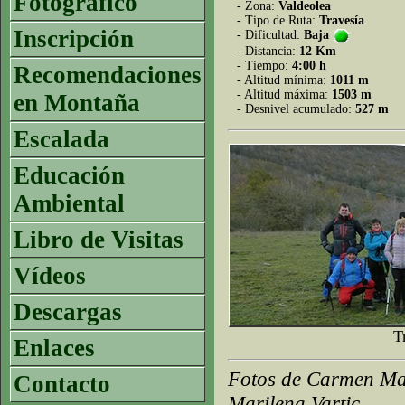
Fotográfico
- Zona:
Valdeolea
- Tipo de Ruta:
Travesía
Inscripción
- Dificultad:
Baja
- Distancia:
12 Km
- Tiempo:
4:00 h
Recomendaciones
- Altitud mínima:
1011 m
- Altitud máxima:
1503 m
en Montaña
- Desnivel acumulado:
527 m
Escalada
Educación
Ambiental
Libro de Visitas
Vídeos
Descargas
T
Enlaces
Fotos de Carmen Mar
Contacto
Marilena Vartic