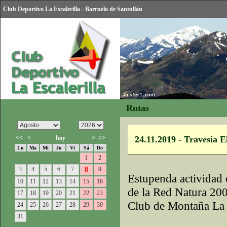
Club Deportivo La Escalerilla - Barruelo de Santullán
Rutas
<<
<
hoy
>
>>
24.11.2019 - Travesía 
Lu
Ma
Mi
Ju
Vi
Sá
Do
1
2
3
4
5
6
7
8
9
Estupenda actividad 
10
11
12
13
14
15
16
de la Red Natura 20
17
18
19
20
21
22
23
Club de Montaña La E
24
25
26
27
28
29
30
31