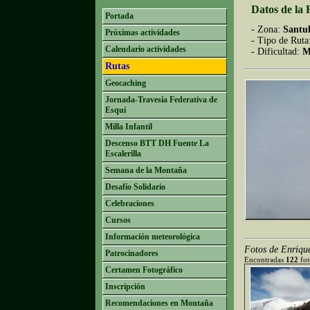
Datos de la 
Portada
- Zona:
Santu
Próximas actividades
- Tipo de Ruta
Calendario actividades
- Dificultad:
M
Rutas
Geocaching
Jornada-Travesía Federativa de
Esquí
Milla Infantil
Descenso BTT DH Fuente La
Escalerilla
Semana de la Montaña
Desafío Solidario
Celebraciones
Cursos
Información meteorológica
Fotos de Enriqu
Patrocinadores
Encontradas
122
fot
Certamen Fotográfico
Inscripción
Recomendaciones en Montaña