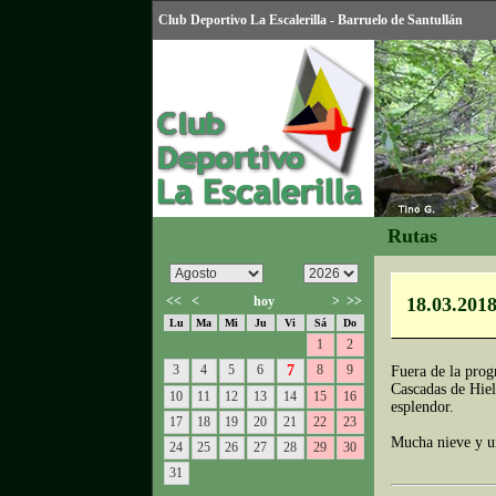
Club Deportivo La Escalerilla - Barruelo de Santullán
Rutas
<<
<
hoy
>
>>
18.03.2018
Lu
Ma
Mi
Ju
Vi
Sá
Do
1
2
3
4
5
6
7
8
9
Fuera de la prog
Cascadas de Hiel
10
11
12
13
14
15
16
esplendor.
17
18
19
20
21
22
23
Mucha nieve y un
24
25
26
27
28
29
30
31