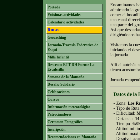
Encaminamos haci
Portada
admirando la gra
Próximas actividades
comer el bocadil
una canal direcc
Calendario actividades
una parte del gru
Rutas
Así que desandam
dirigiéndonos ha
Geocaching
Visitamos la cuev
Jornada-Travesía Federativa de
Esquí
iniciando el desc
la jornada.
Milla Infantil
Descenso BTT DH Fuente La
Allí el autobús
Escalerilla
tienen acostumbr
Semana de la Montaña
Jornada estupend
Desafío Solidario
Celebraciones
Datos de la 
Cursos
- Zona:
Los R
Información meteorológica
- Tipo de Ruta
- Dificultad:
M
Patrocinadores
- Distancia:
14
Certamen Fotográfico
- Tiempo:
6:0
- Altitud míni
Inscripción
- Altitud máx
Recomendaciones en Montaña
- Desnivel ac