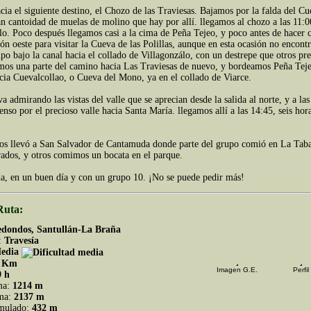
a el siguiente destino, el Chozo de las Traviesas. Bajamos por la falda del C
n cantoidad de muelas de molino que hay por allí. llegamos al chozo a las 11:0
lo. Poco después llegamos casi a la cima de Peña Tejeo, y poco antes de hacer
ión oeste para visitar la Cueva de las Polillas, aunque en esta ocasión no encont
po bajo la canal hacia el collado de Villagonzálo, con un destrepe que otros pre
os una parte del camino hacia Las Traviesas de nuevo, y bordeamos Peña Tejeo
cia Cuevalcollao, o Cueva del Mono, ya en el collado de Viarce.
a admirando las vistas del valle que se aprecian desde la salida al norte, y a l
enso por el precioso valle hacia Santa María. llegamos allí a las 14:45, seis hor
 nos llevó a San Salvador de Cantamuda donde parte del grupo comió en La Tab
ados, y otros comimos un bocata en el parque.
a, en un buen día y con un grupo 10. ¡No se puede pedir más!
Ruta:
edondos, Santullán-La Braña
:
Travesía
edia
 Km
Imagen G.E.
Perfil
9 h
ma:
1214 m
ima:
2137 m
umulado:
432 m