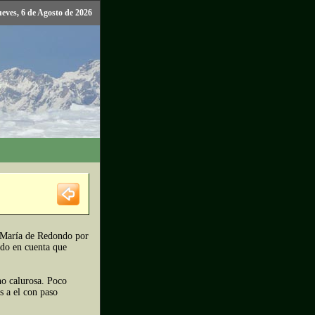
ueves, 6 de Agosto de 2026
a María de Redondo por
ndo en cuenta que
no calurosa. Poco
s a el con paso