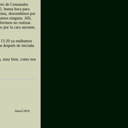
ueto de Comunales
0, buena hora para
 cima, descendimos por
ramos ninguna. Allí,
ferimos no realizar.
 por la cara suroeste,
as 13:20 ya estábamos
as después de iniciada
a, muy bien, como nos
Datos GPS