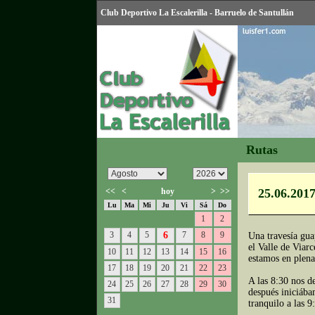
Club Deportivo La Escalerilla - Barruelo de Santullán
Rutas
<<
<
hoy
>
>>
25.06.201
Lu
Ma
Mi
Ju
Vi
Sá
Do
1
2
3
4
5
6
7
8
9
Una travesía gua
el Valle de Viar
10
11
12
13
14
15
16
estamos en plena
17
18
19
20
21
22
23
A las 8:30 nos d
24
25
26
27
28
29
30
después iniciába
31
tranquilo a las 9