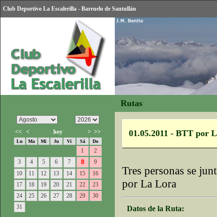
Club Deportivo La Escalerilla - Barruelo de Santullán
Rutas
<<
<
hoy
>
>>
01.05.2011 - BTT por 
Lu
Ma
Mi
Ju
Vi
Sá
Do
1
2
3
4
5
6
7
8
9
Tres personas se junt
10
11
12
13
14
15
16
por La Lora
17
18
19
20
21
22
23
24
25
26
27
28
29
30
31
Datos de la Ruta: