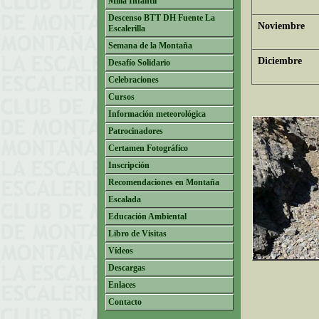
Milla Infantil
Descenso BTT DH Fuente La
Noviembre
Escalerilla
Semana de la Montaña
Diciembre
Desafío Solidario
Celebraciones
Cursos
Información meteorológica
Patrocinadores
Certamen Fotográfico
Inscripción
Recomendaciones en Montaña
Escalada
Educación Ambiental
Libro de Visitas
Vídeos
Descargas
Enlaces
Contacto