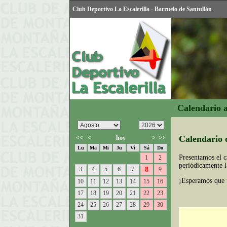
Club Deportivo La Escalerilla - Barruelo de Santullán
Calendario a
Calendario 
<<
<
hoy
>
>>
Lu
Ma
Mi
Ju
Vi
Sá
Do
Presentamos el ca
1
2
periódicamente 
3
4
5
6
7
8
9
¡Esperamos que 
10
11
12
13
14
15
16
17
18
19
20
21
22
23
24
25
26
27
28
29
30
31