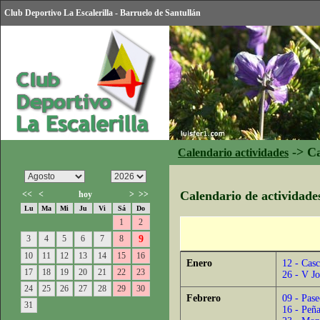
Club Deportivo La Escalerilla - Barruelo de Santullán
->
Ca
Calendario actividades
Calendario de actividade
<<
<
hoy
>
>>
Lu
Ma
Mi
Ju
Vi
Sá
Do
1
2
3
4
5
6
7
8
9
10
11
12
13
14
15
16
Enero
12 - Casc
17
18
19
20
21
22
23
26 - V Jo
24
25
26
27
28
29
30
Febrero
09 - Pase
31
16 - Peñ