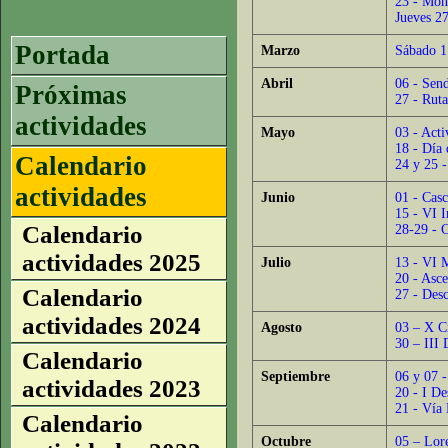
23 - Mon
Jueves 2
Portada
Marzo
Sábado 1
Abril
06 - Send
Próximas
27 - Ruta
actividades
Mayo
03 - Act
18 - Día 
Calendario
24 y 25 
actividades
Junio
01 - Casc
15 - VI I
Calendario
28-29 - C
actividades 2025
Julio
13 - VI M
20 - Asce
Calendario
27 - Desc
actividades 2024
Agosto
03 – X C
30 – III
Calendario
Septiembre
06 y 07 -
actividades 2023
20 - I De
21 - Vía 
Calendario
Octubre
05 – Lore