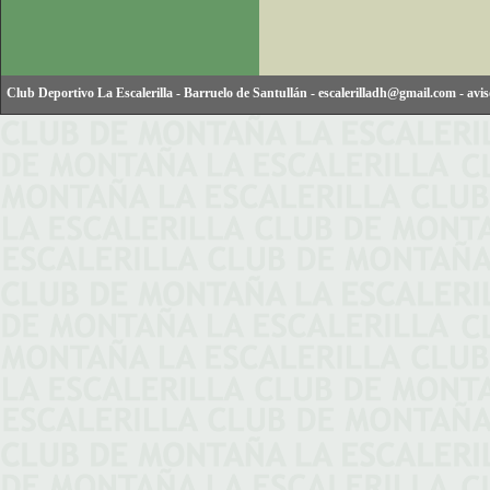
Club Deportivo La Escalerilla
-
Barruelo de Santullán
-
escalerilladh@gmail.com
-
avis