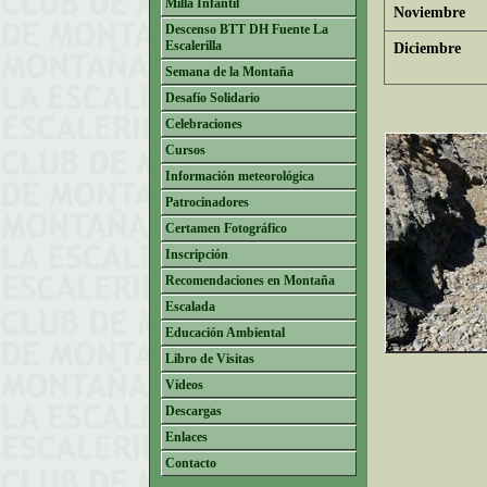
Milla Infantil
Noviembre
Descenso BTT DH Fuente La
Escalerilla
Diciembre
Semana de la Montaña
Desafío Solidario
Celebraciones
Cursos
Información meteorológica
Patrocinadores
Certamen Fotográfico
Inscripción
Recomendaciones en Montaña
Escalada
Educación Ambiental
Libro de Visitas
Vídeos
Descargas
Enlaces
Contacto