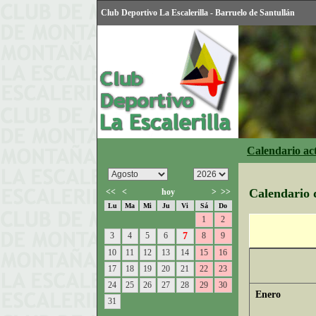
Club Deportivo La Escalerilla - Barruelo de Santullán
Calendario ac
Calendario d
<<
<
hoy
>
>>
Lu
Ma
Mi
Ju
Vi
Sá
Do
1
2
3
4
5
6
7
8
9
10
11
12
13
14
15
16
17
18
19
20
21
22
23
24
25
26
27
28
29
30
Enero
31