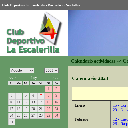
Club Deportivo La Escalerilla - Barruelo de Santullán
->
Ca
Calendario actividades
Calendario 2023
<<
<
hoy
>
>>
Lu
Ma
Mi
Ju
Vi
Sá
Do
1
2
3
4
5
6
7
8
9
10
11
12
13
14
15
16
Enero
15 - Corr
17
18
19
20
21
22
23
29 - Niev
24
25
26
27
28
29
30
Febrero
12 - Casc
31
26 - Raq