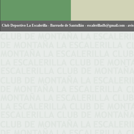
Club Deportivo La Escalerilla
-
Barruelo de Santullán
-
escalerilladh@gmail.com
-
avis