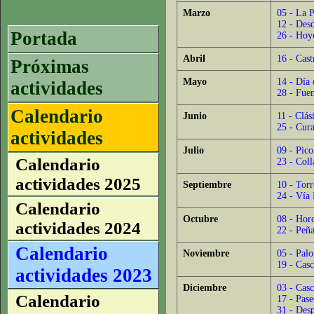
Marzo
05 - La 
12 - Desd
Portada
26 - Hoy
Abril
16 - Cas
Próximas
Mayo
14 - Día 
actividades
28 - Fue
Calendario
Junio
11 - Clás
25 - Cura
actividades
Julio
09 - Pic
Calendario
23 - Coll
actividades 2025
Septiembre
10 - Tor
24 - Vía 
Calendario
Octubre
08 - Hor
actividades 2024
22 - Peñ
Calendario
Noviembre
05 - Pal
19 - Cas
actividades 2023
Diciembre
03 - Casc
Calendario
17 - Pase
31 - Desp