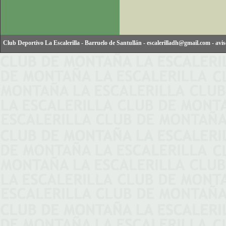
Club Deportivo La Escalerilla
-
Barruelo de Santullán
-
escalerilladh@gmail.com
-
avis