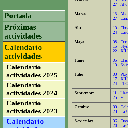
27 - Alt
Portada
Marzo
13 - Alto
27 - Cañ
Próximas
Abril
10 - Cho
24 - Cas
actividades
Mayo
08 - Cori
Calendario
15 - Fly
22 - XII 
actividades
Junio
05 - Clás
19 - Sal
Calendario
actividades 2025
Julio
03 - Play
17 - XII 
Calendario
24 - El C
actividades 2024
Septiembre
11 - Lla
25 - Vía 
Calendario
Octubre
09 - Gol
actividades 2023
23 - La U
Calendario
Noviembre
06 - Cue
20 - Las 