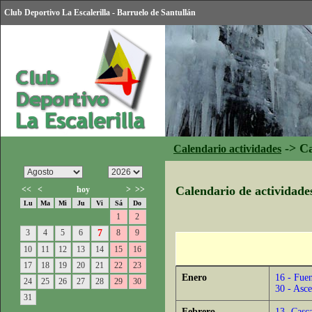
Club Deportivo La Escalerilla - Barruelo de Santullán
->
Ca
Calendario actividades
Calendario de actividade
<<
<
hoy
>
>>
Lu
Ma
Mi
Ju
Vi
Sá
Do
1
2
3
4
5
6
7
8
9
10
11
12
13
14
15
16
17
18
19
20
21
22
23
Enero
16 -
Fuen
24
25
26
27
28
29
30
30 -
Asce
31
Febrero
13 -
Casca