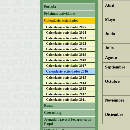
Abril
Portada
Próximas actividades
Mayo
Calendario actividades
Calendario actividades 2025
Calendario actividades 2024
Junio
Calendario actividades 2023
Calendario actividades 2022
Julio
Calendario actividades 2020
Calendario actividades 2019
Agosto
Calendario actividades 2018
Calendario actividades 2017
Septiembre
Calendario actividades 2016
Calendario actividades 2015
Octubre
Calendario actividades 2014
Calendario actividades 2013
Calendario actividades 2012
Calendario actividades 2011
Noviembre
Rutas
Geocaching
Diciembre
Jornada-Travesía Federativa de
Esquí