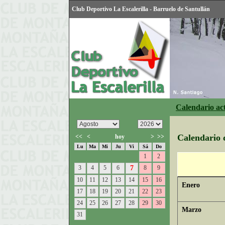
Club Deportivo La Escalerilla - Barruelo de Santullán
Calendario ac
Calendario d
<<
<
hoy
>
>>
Lu
Ma
Mi
Ju
Vi
Sá
Do
1
2
3
4
5
6
7
8
9
10
11
12
13
14
15
16
Enero
17
18
19
20
21
22
23
24
25
26
27
28
29
30
Marzo
31