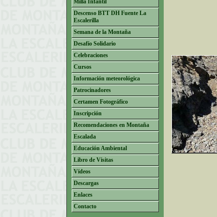
Milla Infantil
Descenso BTT DH Fuente La
Escalerilla
Semana de la Montaña
Desafío Solidario
Celebraciones
Cursos
Información meteorológica
Patrocinadores
Certamen Fotográfico
Inscripción
Recomendaciones en Montaña
Escalada
Educación Ambiental
Libro de Visitas
Vídeos
Descargas
Enlaces
Contacto