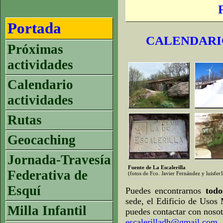
Portada
CALENDARIO
Próximas
actividades
Calendario
actividades
Rutas
Geocaching
Jornada-Travesía
Fuente de La Escalerilla
Federativa de
(fotos de Fco. Javier Fernández y luisfe
Esquí
Puedes encontrarnos
tod
sede, el Edificio de Usos 
Milla Infantil
puedes contactar con nosot
escalerilladh@gmail.com
.