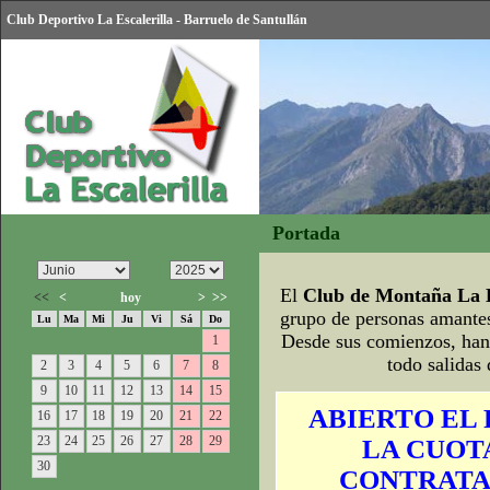
Club Deportivo La Escalerilla - Barruelo de Santullán
Portada
El
Club de Montaña La E
<<
<
hoy
>
>>
grupo de personas amantes
Lu
Ma
Mi
Ju
Vi
Sá
Do
Desde sus comienzos, han 
1
todo salidas
2
3
4
5
6
7
8
9
10
11
12
13
14
15
ABIERTO EL 
16
17
18
19
20
21
22
23
24
25
26
27
28
29
LA CUOTA
30
CONTRATA