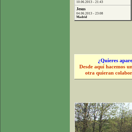
10.06.2013 - 21:43
Jesus
04.06.2013 - 23:08
Madrid
¿Quieres apare
Desde aquí hacemos un
otra quieran colabo