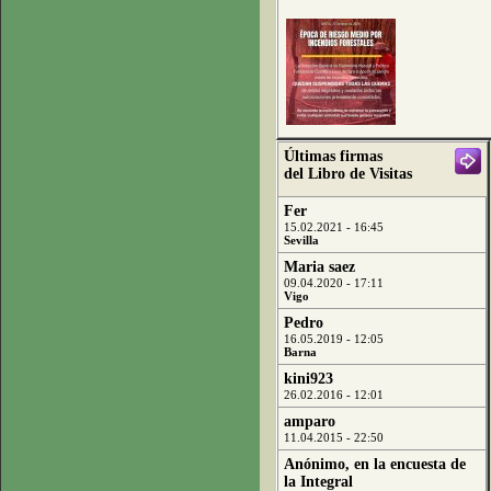
Últimas firmas
del Libro de Visitas
Fer
15.02.2021 - 16:45
Sevilla
Maria saez
09.04.2020 - 17:11
Vigo
Pedro
16.05.2019 - 12:05
Barna
kini923
26.02.2016 - 12:01
amparo
11.04.2015 - 22:50
Anónimo, en la encuesta de
la Integral