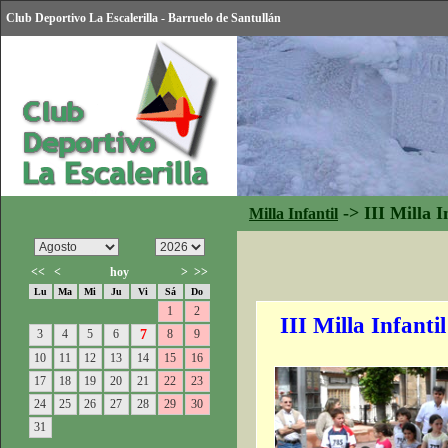
Club Deportivo La Escalerilla - Barruelo de Santullán
->
III Milla I
Milla Infantil
<<
<
hoy
>
>>
Lu
Ma
Mi
Ju
Vi
Sá
Do
1
2
III Milla Infant
3
4
5
6
7
8
9
10
11
12
13
14
15
16
17
18
19
20
21
22
23
24
25
26
27
28
29
30
31