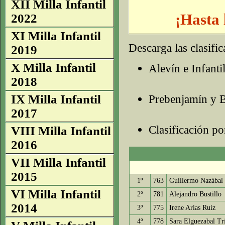
XII Milla Infantil
¡Hasta 
2022
XI Milla Infantil
Descarga las clasific
2019
X Milla Infantil
Alevín e Infanti
2018
Prebenjamín y 
IX Milla Infantil
2017
Clasificación po
VIII Milla Infantil
2016
VII Milla Infantil
2015
1º
763
Guillermo Nazábal 
VI Milla Infantil
2º
781
Alejandro Bustillo
2014
3º
775
Irene Arias Ruiz
4º
778
Sara Elguezabal Tr