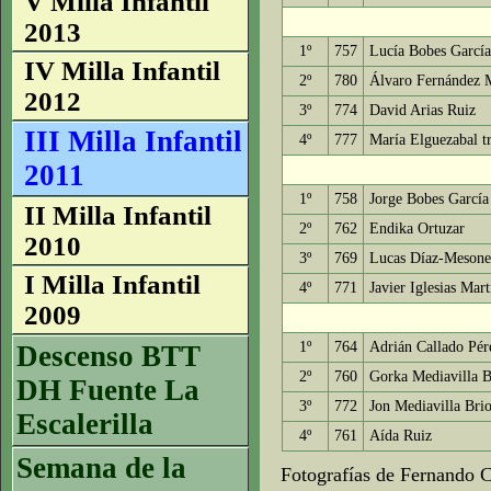
V Milla Infantil
2013
1º
757
Lucía Bobes García
IV Milla Infantil
2º
780
Álvaro Fernández 
2012
3º
774
David Arias Ruiz
III Milla Infantil
4º
777
María Elguezabal t
2011
1º
758
Jorge Bobes García
II Milla Infantil
2º
762
Endika Ortuzar
2010
3º
769
Lucas Díaz-Mesone
I Milla Infantil
4º
771
Javier Iglesias Mart
2009
1º
764
Adrián Callado Pér
Descenso BTT
2º
760
Gorka Mediavilla B
DH Fuente La
3º
772
Jon Mediavilla Bri
Escalerilla
4º
761
Aída Ruiz
Semana de la
Fotografías de Fernando C