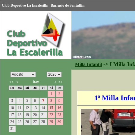
Club Deportivo La Escalerilla - Barruelo de Santullán
->
I Milla Inf
Milla Infantil
<<
<
hoy
>
>>
Lu
Ma
Mi
Ju
Vi
Sá
Do
1
2
1ª Milla Infa
3
4
5
6
7
8
9
10
11
12
13
14
15
16
17
18
19
20
21
22
23
24
25
26
27
28
29
30
31