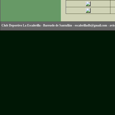
Club Deportivo La Escalerilla
-
Barruelo de Santullán
-
escalerilladh@gmail.com
-
avis