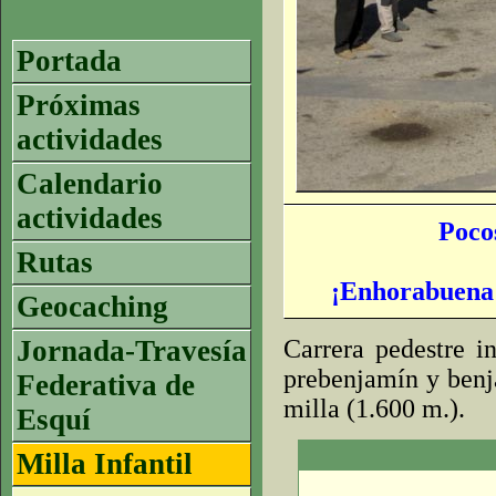
Portada
Próximas
actividades
Calendario
actividades
Pocos
Rutas
¡Enhorabuena a
Geocaching
Jornada-Travesía
Carrera pedestre in
prebenjamín y benj
Federativa de
milla (1.600 m.).
Esquí
Milla Infantil