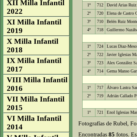
XII Milla Infantil
1º
712
David Arias Ruiz
2022
2º
720
Elena de Castro 
XI Milla Infantil
3º
710
Belén Ruiz Mont
2019
4º
718
Guillermo Nazába
X Milla Infantil
1º
724
Lucas Diaz-Meso
2018
2º
722
Javier Iglesias Ma
IX Milla Infantil
3º
723
Alex González Sa
2017
4º
714
Gema Manso Gar
VIII Milla Infantil
2016
1º
717
Álvaro Lastra Sa
2º
719
Adrián Callado P
VII Milla Infantil
2015
1º
721
Enol Iglesias Mar
VI Milla Infantil
Fotografías de Rubel, Fo
2014
Encontradas
85
fotos. Es