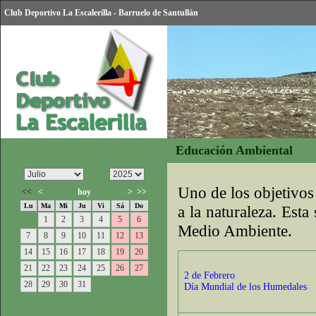
Club Deportivo La Escalerilla - Barruelo de Santullán
Educación Ambiental
Uno de los objetivos
<<
<
hoy
>
>>
Lu
Ma
Mi
Ju
Vi
Sá
Do
a la naturaleza. Est
1
2
3
4
5
6
Medio Ambiente.
7
8
9
10
11
12
13
14
15
16
17
18
19
20
21
22
23
24
25
26
27
2 de Febrero
28
29
30
31
Día Mundial de los Humedales