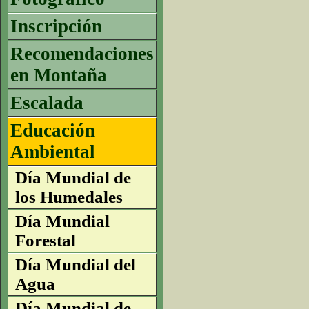
Inscripción
Recomendaciones
en Montaña
Escalada
Educación
Ambiental
Día Mundial de
los Humedales
Día Mundial
Forestal
Día Mundial del
Agua
Día Mundial de