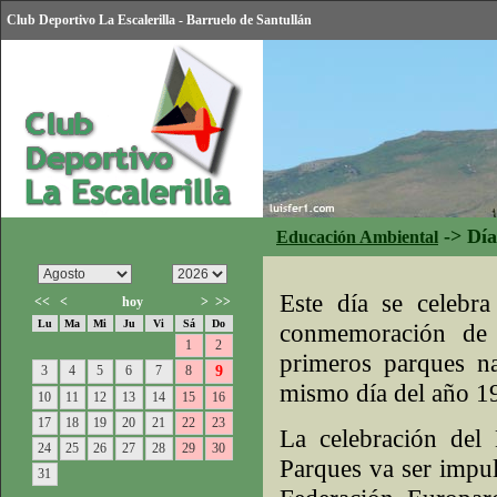
Club Deportivo La Escalerilla - Barruelo de Santullán
->
Día
Educación Ambiental
Este día se celebr
<<
<
hoy
>
>>
Lu
Ma
Mi
Ju
Vi
Sá
Do
conmemoración de 
1
2
primeros parques na
3
4
5
6
7
8
9
mismo día del año 1
10
11
12
13
14
15
16
17
18
19
20
21
22
23
La celebración del
24
25
26
27
28
29
30
Parques va ser impul
31