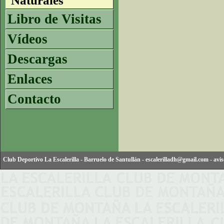
Naturales
Libro de Visitas
Vídeos
Descargas
Enlaces
Contacto
Club Deportivo La Escalerilla
-
Barruelo de Santullán
-
escalerilladh@gmail.com
-
avis