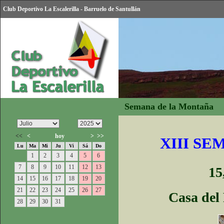
Club Deportivo La Escalerilla - Barruelo de Santullán
Semana de la Montaña
<<
<
hoy
>
>>
XIII SE
Lu
Ma
Mi
Ju
Vi
Sá
Do
1
2
3
4
5
6
7
8
9
10
11
12
13
15
14
15
16
17
18
19
20
21
22
23
24
25
26
27
Casa del
28
29
30
31